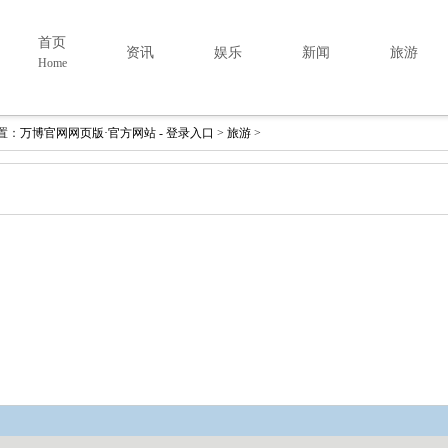
首页
资讯
娱乐
新闻
旅游
Home
置：
万博官网网页版·官方网站 - 登录入口
>
旅游
>