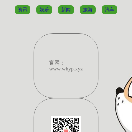
资讯
娱乐
新闻
旅游
汽车
官网：
www.whyp.xyz