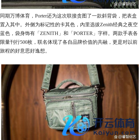
同期万博体育，Porter还为这次联接贪图了一款斜背袋，把表盒
置入其中。外侧为标记性的卡其色，內里选拔Zenith经典之夜空
蓝色，袋身饰有「ZENITH」和「PORTER」字样。两款手表各
限量刊行500枚，联名体现了各自品牌价值的共融，更是对以前
旅程的好意思好逸想。