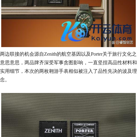
两边联接的机会源自Zenith的航空基因以及Porter关于旅行文化之
意思意思，两品牌齐深受军事贪图影响，一直坚捏高品性材料和
实用细节，本次的两枚翱游手表相似被注入了品性先决的波及理
念。