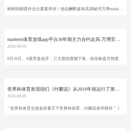
刚刚特朗普作念出要紧举动！他在酬酢媒体高调秘书万博manbetx登录入口，铲除好意思联储理事丽莎·库克（Lisa Cook）职务"立即收效"。 这一史无前例的举动转动金融商场，质疑声四起。好意思国股指期货应声着落，纳斯达克100指数合约着落0.2%，避险神气鼓舞日元兑好意思元飞腾，黄金规复稍早跌幅。 特朗普此举一朝获班师利，距离“掌控好意思联储”将更近一步。若是库克去职，将让特朗普有可能得到四个席位，使其在七东谈主管事会中占据开阔。特朗普在第一任期内已任命了其中两位现任理事，并
manbetx体育游戏app平台30年期主力合约走高-万博官网网页版·官方网站 - 登录入口
2026-08-05
8月26日，A股早盘低开，三大股指震憾下落，创业板盘月朔度跌1%，AI硬件股、芯片半导体等疗养，寒武纪跌超3%，华为主意股活跃。港股低开低走，恒科指盘初跌近1%，科网股多量疗养。债市方面，国债期货分化，30年期主力合约走高。商品方面，国内商品期货涨跌不一，集运指数跌2%，焦煤涨超1%。中枢阛阓走势： A股：戒指发稿，沪指跌0.37%，深成指跌0.01%，创业板指跌0.35%。 港股：戒指发稿，恒指跌0.43%，恒科指跌0.73%。 债市：国债期货回落，戒指发稿，30年期主力合约涨0.17%，1
世界杯体育发现咱们《付鹏说》从2016年就运行了第一季的更新-万博官网网页版·官方网站 - 登录入口
2026-08-05
“ 世界杯体育交游桌前看天下世界杯体育，付鹏说来评财经 ”《付鹏说·第六季》全面升级！立即订阅 本年是华尔街见闻《付鹏说》年度专栏的第十个岁首！ 巧合《付鹏说第五季》行将收官，《付鹏说第六季》负责上新之际，华尔街见闻邀请到闻明经济学家，《见证逆潮》作家付鹏憨厚独家对话，聊一聊最近对于全球大类钞票商场的想考，但愿对寰球有启发，以下是本次对话实录。 对话实录： 华尔街见闻：诸位不雅众寰球好，我是华尔街见闻的吉吉。接待诸位来到《付鹏说》特地栏目。在过往的一段技能里，咱们与《付鹏说》专栏共同见证了商场