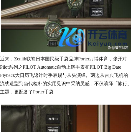
近来，Zenith联袂日本国民级手袋品牌Porter万博体育，张开对
Pilot系列之PILOT Automatic自动上链手表和PILOT Big Date
Flyback大日历飞返计时手表赐与从头演绎。两边从古典飞机的
流线造型到当代检朴的实用见识中采纳灵感，不仅演绎「旅行」
主题，更配备了Porter手袋！