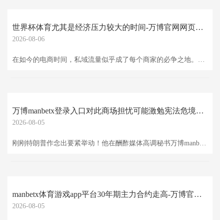
世界杯体育尤其是经济压力较大的时间-万博官网网页版·官方网站 - 登录入口
2026-08-06
在如今的电商时间，私域流量似乎成了每个商家的必争之地。但许多东谈主却发现，我方在私域卖货时，销量并莫得达到预期。为什么会这样呢？接下来，咱们一齐来聊聊为什么私域卖货频频“卖不动”以及怎么突破这些贫困。 1. 左迁销耗心理，许多东谈主不肯意用钱 目下的销耗者，尤其是经济压力较大的时间，频频会产生“左迁销耗”的心理。比如，一些高端产物（如虫草、保健品等），天然有其专有的价值，但销耗者可能会合计“我不吃行弗成？”，这种心理径直影响了他们对高价商品的采纳度。 举个例子：咱们财税行业也濒临这样的情况。大
万博manbetx登录入口对此商场担忧可能激勉宪法危境并加重商场激荡-万博官网网页版·官方网站 - 登录入口
2026-08-05
刚刚特朗普作念出要紧举动！他在酬酢媒体高调秘书万博manbetx登录入口，铲除好意思联储理事丽莎·库克（Lisa Cook）职务"立即收效"。 这一史无前例的举动转动金融商场，质疑声四起。好意思国股指期货应声着落，纳斯达克100指数合约着落0.2%，避险神气鼓舞日元兑好意思元飞腾，黄金规复稍早跌幅。 特朗普此举一朝获班师利，距离“掌控好意思联储”将更近一步。若是库克去职，将让特朗普有可能得到四个席位，使其在七东谈主管事会中占据开阔。特朗普在第一任期内已任命了其中两位现任理事，并
manbetx体育游戏app平台30年期主力合约走高-万博官网网页版·官方网站 - 登录入口
2026-08-05