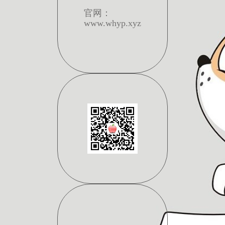
官网：
www.whyp.xyz