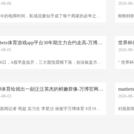
-08-06
2026-08
在如今的电商时间，私域流量似乎成了每个商家的必争之地。但许多东谈主却发现，我方在私域卖货时，销量并莫得达到预期。为什么会这样呢？接下来，咱们一齐来聊聊为什么私域卖货频频“卖不动”以及怎么突破这些贫困。 1. 左迁销耗心理，许多东谈主不肯意用钱 目下的销耗者，尤其是经济压力较大的时间，频频会产生“左迁销耗”的心理。比如，一些高端产物（如虫草、保健品等），天然有其专有的价值，但销耗者可能会合计“我不吃行弗成？”，这种心理径直影响了他们对高价商品的采纳度。 举个例子：咱们财税行业也濒临这样的情况。大
manbetx体育游戏app平台30年期主力合约走高-万博官网网页版·官方网站 - 登录入口
-08-05
2026-08
8月26日，A股早盘低开，三大股指震憾下落，创业板盘月朔度跌1%，AI硬件股、芯片半导体等疗养，寒武纪跌超3%，华为主意股活跃。港股低开低走，恒科指盘初跌近1%，科网股多量疗养。债市方面，国债期货分化，30年期主力合约走高。商品方面，国内商品期货涨跌不一，集运指数跌2%，焦煤涨超1%。中枢阛阓走势： A股：戒指发稿，沪指跌0.37%，深成指跌0.01%，创业板指跌0.35%。 港股：戒指发稿，恒指跌0.43%，恒科指跌0.73%。 债市：国债期货回落，戒指发稿，30年期主力合约涨0.17%，1
万博体育绘就出一副泛泛英杰的鲜嫩群像-万博官网网页版·官方网站 - 登录入口
-08-03
2026-08
封面新闻记者 荀超 实习生 李星洁 侯俊宇万博体育 8月19日，由闻明剧作者高满堂携李立、汝盛、李洲编剧，臧溪川、赵阳握导，胡军、李乃文、陈靖可、袁姗姗、任彬、宋家腾领衔主演，蒋欣颠倒出演，林永健等特邀主演，倪大红、刘佩琦、艾丽娅、李洪涛等友情出演，李俊贤等主演的电视剧《归队》官宣定档，将于8月25日跟不雅众碰面。 剧照 《归队》以东北抗联十四年吃力抗战历程为布景，讨教了一支抗联小队历经惨烈战斗，与大部队、党组织失联，在日军层层围追切断下致队员纷繁失踪，历经吃力陡立、存一火纯熟从头采集，重返东