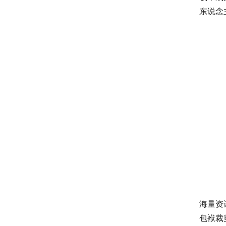
东说念
海量资
包袱裁