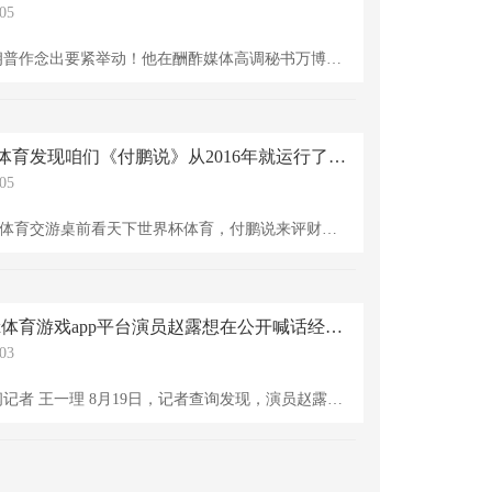
-05
刚刚特朗普作念出要紧举动！他在酬酢媒体高调秘书万博manbetx登录入口，铲除好意思联储理事丽莎·库克（Lisa Cook）职务"立即收效"。 这一史无前例的举动转动金融商场，质疑声四起。好意思国股指期货应声着落，纳斯达克100指数合约着落0.2%，避险神气鼓舞日元兑好意思元飞腾，黄金规复稍早跌幅。 特朗普此举一朝获班师利，距离“掌控好意思联储”将更近一步。若是库克去职，将让特朗普有可能得到四个席位，使其在七东谈主管事会中占据开阔。特朗普在第一任期内已任命了其中两位现任理事，并
世界杯体育发现咱们《付鹏说》从2016年就运行了第一季的更新-万博官网网页版·官方网站 - 登录入口
-05
“ 世界杯体育交游桌前看天下世界杯体育，付鹏说来评财经 ”《付鹏说·第六季》全面升级！立即订阅 本年是华尔街见闻《付鹏说》年度专栏的第十个岁首！ 巧合《付鹏说第五季》行将收官，《付鹏说第六季》负责上新之际，华尔街见闻邀请到闻明经济学家，《见证逆潮》作家付鹏憨厚独家对话，聊一聊最近对于全球大类钞票商场的想考，但愿对寰球有启发，以下是本次对话实录。 对话实录： 华尔街见闻：诸位不雅众寰球好，我是华尔街见闻的吉吉。接待诸位来到《付鹏说》特地栏目。在过往的一段技能里，咱们与《付鹏说》专栏共同见证了商场
manbetx体育游戏app平台演员赵露想在公开喊话经纪公司未赢得复兴后-万博官网网页版·官方网站 - 登录入口
-03
封面新闻记者 王一理 8月19日，记者查询发现，演员赵露想微博账号已处于无法稽查情状。点进账号主页高傲：“该账号因用户自行苦求关闭，现已无法稽查。” 当宇宙午，赵露想身着孑然红衣，头戴红帽在另一个酬酢平台上开启了直播，并在直播中暗示：“太喜悦了，不可爱我的东说念主离我远少量。”而值得一提的是，赵露想在退出微博前一天，曾更换过微博头像。 赵露想此前曾更换微博头像 图据赵露想微博截图 日前，演员赵露想在公开喊话经纪公司未赢得复兴后，发长文控诉星河酷娱，立时激励庸俗关怀。尔后接连几日，赵露想齐在网上