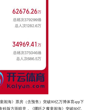
闹海》票房（含预售）突破80亿万博体育app下
专科版方面暗意，《哪吒之魔童闹海》突破80亿