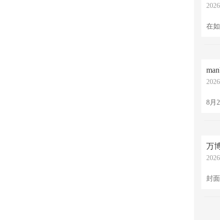
2026
2026
2026