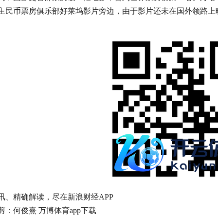
主民币票房俱乐部好莱坞影片旁边，由于影片还未在国外领路上
讯、精确解读，尽在新浪财经APP
剪：何俊熹 万博体育app下载