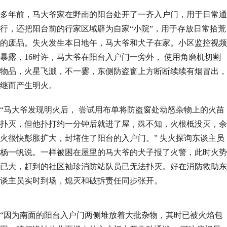
多年前，马大爷家在野南的阳台处开了一齐入户门，用于日常通
行，还把阳台前的行家区域辟为自家“小院”，用于存放日常拾荒
的废品。失火发生本日地午，马大爷和犬子在家。小区监控视频
暴露，16时许，马大爷在阳台入户门一旁外， 使用角磨机切割
物品，火星飞溅，不一霎，东侧防盗窗上方断断续续有烟冒出，
继而产生明火。
“马大爷发现明火后， 尝试用布单将防盗窗处动怒杂物上的火苗
扑灭，但他扑打约一分钟后就进了屋，殊不知，火根柢没灭，余
火很快彭胀扩大，封堵住了阳台的入户门。” 失火探询东谈主员
杨一帆说。一样被困在屋里的马大爷的犬子报了火警，此时火势
已大，赶到的社区袖珍消防站队员已无法扑灭。好在消防救助东
谈主员实时到场，熄灭和破拆责任同步张开。
“因为南面的阳台入户门两侧堆放着大批杂物，其时已被火焰包