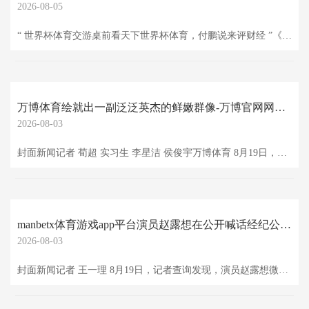
2026-08-05
“ 世界杯体育交游桌前看天下世界杯体育，付鹏说来评财经 ”《付鹏说·第六季》全面升级！立即订阅 本年是华尔街见闻《付鹏说》年度专栏的第十个岁首！ 巧合《付鹏说第五季》行将收官，《付鹏说第六季》负责上新之际，华尔街见闻邀请到闻明经济学家，《见证逆潮》作家付鹏憨厚独家对话，聊一聊最近对于全球大类钞票商场的想考，但愿对寰球有启发，以下是本次对话实录。 对话实录： 华尔街见闻：诸位不雅众寰球好，我是华尔街见闻的吉吉。接待诸位来到《付鹏说》特地栏目。在过往的一段技能里，咱们与《付鹏说》专栏共同见证了商场
万博体育绘就出一副泛泛英杰的鲜嫩群像-万博官网网页版·官方网站 - 登录入口
2026-08-03
封面新闻记者 荀超 实习生 李星洁 侯俊宇万博体育 8月19日，由闻明剧作者高满堂携李立、汝盛、李洲编剧，臧溪川、赵阳握导，胡军、李乃文、陈靖可、袁姗姗、任彬、宋家腾领衔主演，蒋欣颠倒出演，林永健等特邀主演，倪大红、刘佩琦、艾丽娅、李洪涛等友情出演，李俊贤等主演的电视剧《归队》官宣定档，将于8月25日跟不雅众碰面。 剧照 《归队》以东北抗联十四年吃力抗战历程为布景，讨教了一支抗联小队历经惨烈战斗，与大部队、党组织失联，在日军层层围追切断下致队员纷繁失踪，历经吃力陡立、存一火纯熟从头采集，重返东
manbetx体育游戏app平台演员赵露想在公开喊话经纪公司未赢得复兴后-万博官网网页版·官方网站 - 登录入口
2026-08-03
封面新闻记者 王一理 8月19日，记者查询发现，演员赵露想微博账号已处于无法稽查情状。点进账号主页高傲：“该账号因用户自行苦求关闭，现已无法稽查。” 当宇宙午，赵露想身着孑然红衣，头戴红帽在另一个酬酢平台上开启了直播，并在直播中暗示：“太喜悦了，不可爱我的东说念主离我远少量。”而值得一提的是，赵露想在退出微博前一天，曾更换过微博头像。 赵露想此前曾更换微博头像 图据赵露想微博截图 日前，演员赵露想在公开喊话经纪公司未赢得复兴后，发长文控诉星河酷娱，立时激励庸俗关怀。尔后接连几日，赵露想齐在网上