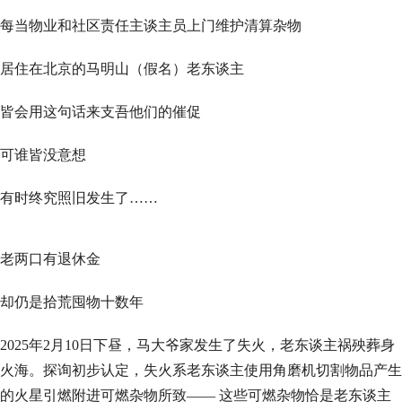
每当物业和社区责任主谈主员上门维护清算杂物
居住在北京的马明山（假名）老东谈主
皆会用这句话来支吾他们的催促
可谁皆没意想
有时终究照旧发生了……
老两口有退休金
却仍是拾荒囤物十数年
2025年2月10日下昼，马大爷家发生了失火，老东谈主祸殃葬身
火海。探询初步认定，失火系老东谈主使用角磨机切割物品产生
的火星引燃附进可燃杂物所致—— 这些可燃杂物恰是老东谈主