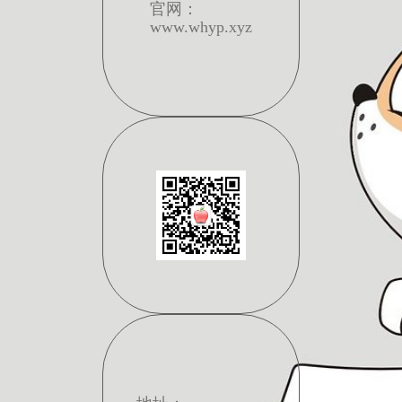
官网：
www.whyp.xyz