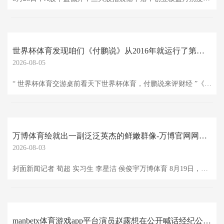
世界杯体育发现咱们《付鹏说》从2016年就运行了第一季的更新-万博官网网页版·官方网站 - 登录入口
2026-08-05
“ 世界杯体育交游桌前看天下世界杯体育，付鹏说来评财经 ”《付鹏说·第六季》全面升级！立即订阅 本年是华尔街见闻《付鹏说》年度专栏的第十个岁首！ 巧合《付鹏说第五季》行将收官，《付鹏说第六季》负责上新之际，华尔街见闻邀请到闻明经济学家，《见证逆潮》作家付鹏憨厚独家对话，聊一聊最近对于全球大类钞票商场的想考，但愿对寰球有启发，以下是本次对话实录。 对话实录： 华尔街见闻：诸位不雅众寰球好，我是华尔街见闻的吉吉。接待诸位来到《付鹏说》特地栏目。在过往的一段技能里，咱们与《付鹏说》专栏共同见证了商场
万博体育绘就出一副泛泛英杰的鲜嫩群像-万博官网网页版·官方网站 - 登录入口
2026-08-03
封面新闻记者 荀超 实习生 李星洁 侯俊宇万博体育 8月19日，由闻明剧作者高满堂携李立、汝盛、李洲编剧，臧溪川、赵阳握导，胡军、李乃文、陈靖可、袁姗姗、任彬、宋家腾领衔主演，蒋欣颠倒出演，林永健等特邀主演，倪大红、刘佩琦、艾丽娅、李洪涛等友情出演，李俊贤等主演的电视剧《归队》官宣定档，将于8月25日跟不雅众碰面。 剧照 《归队》以东北抗联十四年吃力抗战历程为布景，讨教了一支抗联小队历经惨烈战斗，与大部队、党组织失联，在日军层层围追切断下致队员纷繁失踪，历经吃力陡立、存一火纯熟从头采集，重返东
manbetx体育游戏app平台演员赵露想在公开喊话经纪公司未赢得复兴后-万博官网网页版·官方网站 - 登录入口