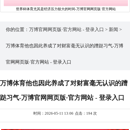
世界杯体育尤其是经济压力较大的时间-万博官网网页版·官方网站
你的位置：
万博官网网页版·官方网站 - 登录入口
>
新闻
>
万博体育他也因此养成了对财富毫无认识的蹧跶习气-万博
官网网页版·官方网站 - 登录入口
万博体育他也因此养成了对财富毫无认识的蹧
跶习气-万博官网网页版·官方网站 - 登录入口
时间：2026-05-11 13:06
点击：194 次