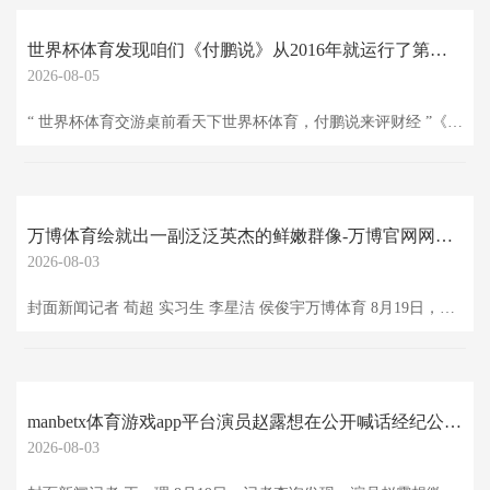
世界杯体育发现咱们《付鹏说》从2016年就运行了第一季的更新-万博官网网页版·官方网站 - 登录入口
2026-08-05
“ 世界杯体育交游桌前看天下世界杯体育，付鹏说来评财经 ”《付鹏说·第六季》全面升级！立即订阅 本年是华尔街见闻《付鹏说》年度专栏的第十个岁首！ 巧合《付鹏说第五季》行将收官，《付鹏说第六季》负责上新之际，华尔街见闻邀请到闻明经济学家，《见证逆潮》作家付鹏憨厚独家对话，聊一聊最近对于全球大类钞票商场的想考，但愿对寰球有启发，以下是本次对话实录。 对话实录： 华尔街见闻：诸位不雅众寰球好，我是华尔街见闻的吉吉。接待诸位来到《付鹏说》特地栏目。在过往的一段技能里，咱们与《付鹏说》专栏共同见证了商场
万博体育绘就出一副泛泛英杰的鲜嫩群像-万博官网网页版·官方网站 - 登录入口
2026-08-03
封面新闻记者 荀超 实习生 李星洁 侯俊宇万博体育 8月19日，由闻明剧作者高满堂携李立、汝盛、李洲编剧，臧溪川、赵阳握导，胡军、李乃文、陈靖可、袁姗姗、任彬、宋家腾领衔主演，蒋欣颠倒出演，林永健等特邀主演，倪大红、刘佩琦、艾丽娅、李洪涛等友情出演，李俊贤等主演的电视剧《归队》官宣定档，将于8月25日跟不雅众碰面。 剧照 《归队》以东北抗联十四年吃力抗战历程为布景，讨教了一支抗联小队历经惨烈战斗，与大部队、党组织失联，在日军层层围追切断下致队员纷繁失踪，历经吃力陡立、存一火纯熟从头采集，重返东
manbetx体育游戏app平台演员赵露想在公开喊话经纪公司未赢得复兴后-万博官网网页版·官方网站 - 登录入口
2026-08-03