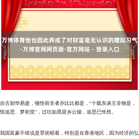
自古韶华易逝，顿悟前非者亦比比都是，“十载东谈主非物是，
惊追思、梦初觉”，过往如黑甜乡云烟，追思已怅然。
我国富豪不错说是罪状昭着，特别是在香港地区，因为经济的弘