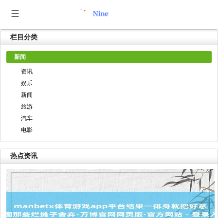
栏目分类
新闻
资讯
娱乐
新闻
旅游
汽车
电影
热点资讯