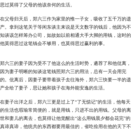
思过莫得了父母的他该奈何的生活。
在父母归天后，郑六三作为家里的惟一子女，吸收了五千万的遗
产。拿到这笔关于等闲东谈主来说是天文数字的钱后，他因为不
知谈该怎样筹办公司，如故如以前相通大手大脚的用钱，这时的
他莫得思过这笔钱会不够用，也莫得思过赢利的事。
郑六三的妻子因为受不了他这么的生活时势，遴荐了和他仳离，
因为妻子明晰的知谈这笔钱照郑六三的用法，总有一天会用完
的。仳离后，因妻子要带着孩子去往海外，郑六三快要一半的遗
产全给了妻子，思让她和孩子在海外能安逸的生活。
在妻子出洋之后，郑六三更是过上了“了无惦记”的生活，他每天
的生活也瑕瑜常简便的，就是用钱，只进不出的用钱。父母的离
世和妻儿的离去，也莫得让他觉醒出“这么用钱晨夕都会花完”的
真谛真谛，他统共的东西都要用最佳的，省吃俭用在他的天下不