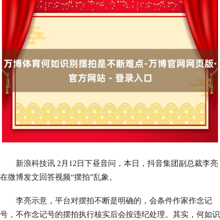
新浪科技讯 2月12日下昼音问，本日，抖音集团副总裁李亮
在微博发文回答视频“摆拍”乱象。
李亮示意，平台对摆拍不断是明确的，会条件作家作念记
号，不作念记号的摆拍执行核实后会按违纪处理。其实，何如识