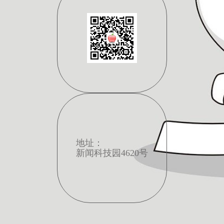
地址：
新闻科技园4620号