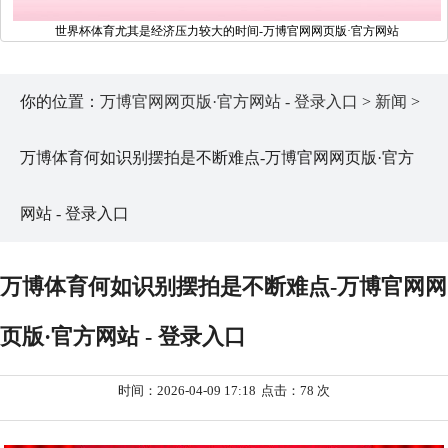
世界杯体育尤其是经济压力较大的时间-万博官网网页版·官方网站
你的位置：
万博官网网页版·官方网站 - 登录入口
>
新闻
>
万博体育何如识别摆拍是不断难点-万博官网网页版·官方
网站 - 登录入口
万博体育何如识别摆拍是不断难点-万博官网网
页版·官方网站 - 登录入口
时间：2026-04-09 17:18
点击：78 次