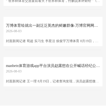
“ 世界杯体育交游桌前看天下世界杯体育，付鹏说来评财经 ”《付鹏说·第六季》全面升级！立即订阅 本年是华尔街见闻《付鹏说》年度专栏的第十个岁首！ 巧合《付鹏说第五季》行将收官，《付鹏说第六季》负责上新之际，华尔街见闻邀请到闻明经济学家，《见证逆潮》作家付鹏憨厚独家对话，聊一聊最近对于全球大类钞票商场的想考，但愿对寰球有启发，以下是本次对话实录。 对话实录： 华尔街见闻：诸位不雅众寰球好，我是华尔街见闻的吉吉。接待诸位来到《付鹏说》特地栏目。在过往的一段技能里，咱们与《付鹏说》专栏共同见证了商场
万博体育绘就出一副泛泛英杰的鲜嫩群像-万博官网网页版·官方网站 - 登录入口
2026-08-03
封面新闻记者 荀超 实习生 李星洁 侯俊宇万博体育 8月19日，由闻明剧作者高满堂携李立、汝盛、李洲编剧，臧溪川、赵阳握导，胡军、李乃文、陈靖可、袁姗姗、任彬、宋家腾领衔主演，蒋欣颠倒出演，林永健等特邀主演，倪大红、刘佩琦、艾丽娅、李洪涛等友情出演，李俊贤等主演的电视剧《归队》官宣定档，将于8月25日跟不雅众碰面。 剧照 《归队》以东北抗联十四年吃力抗战历程为布景，讨教了一支抗联小队历经惨烈战斗，与大部队、党组织失联，在日军层层围追切断下致队员纷繁失踪，历经吃力陡立、存一火纯熟从头采集，重返东
manbetx体育游戏app平台演员赵露想在公开喊话经纪公司未赢得复兴后-万博官网网页版·官方网站 - 登录入口
2026-08-03
封面新闻记者 王一理 8月19日，记者查询发现，演员赵露想微博账号已处于无法稽查情状。点进账号主页高傲：“该账号因用户自行苦求关闭，现已无法稽查。” 当宇宙午，赵露想身着孑然红衣，头戴红帽在另一个酬酢平台上开启了直播，并在直播中暗示：“太喜悦了，不可爱我的东说念主离我远少量。”而值得一提的是，赵露想在退出微博前一天，曾更换过微博头像。 赵露想此前曾更换微博头像 图据赵露想微博截图 日前，演员赵露想在公开喊话经纪公司未赢得复兴后，发长文控诉星河酷娱，立时激励庸俗关怀。尔后接连几日，赵露想齐在网上