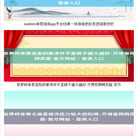
manbetx体育游戏app平台结果一排身就把好意思国那些烂
世界杯体育选型的要津并不是模子越大越好-万博官网网页版·官方