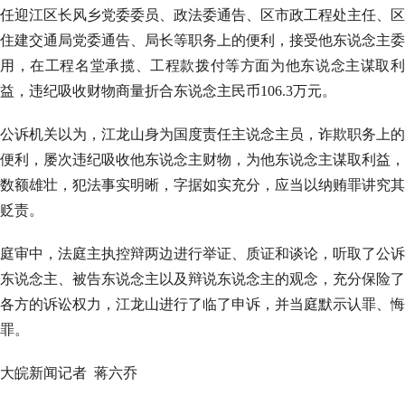
任迎江区长风乡党委委员、政法委通告、区市政工程处主任、区
住建交通局党委通告、局长等职务上的便利，接受他东说念主委
用，在工程名堂承揽、工程款拨付等方面为他东说念主谋取利
益，违纪吸收财物商量折合东说念主民币106.3万元。
公诉机关以为，江龙山身为国度责任主说念主员，诈欺职务上的
便利，屡次违纪吸收他东说念主财物，为他东说念主谋取利益，
数额雄壮，犯法事实明晰，字据如实充分，应当以纳贿罪讲究其
贬责。
庭审中，法庭主执控辩两边进行举证、质证和谈论，听取了公诉
东说念主、被告东说念主以及辩说东说念主的观念，充分保险了
各方的诉讼权力，江龙山进行了临了申诉，并当庭默示认罪、悔
罪。
大皖新闻记者 蒋六乔