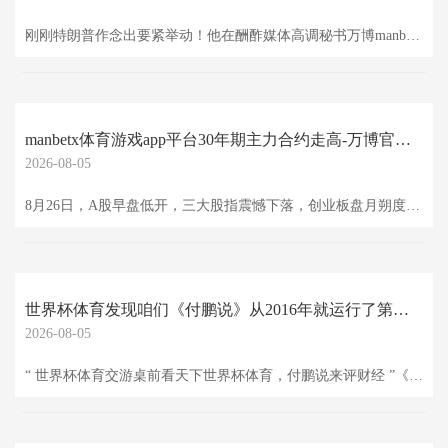
刚刚特朗普作念出要紧举动！他在酬酢媒体高调秘书万博manbetx登录入口，铲除好意思联储理事丽莎·库克（Lisa Cook）职务"立即收效"。 这一史无前例的举动转动金融商场，质疑声四起。好意思国股指期货应声着落，纳斯达克100指数合约着落0.2%，避险神气鼓舞日元兑好意思元飞腾，黄金规复稍早跌幅。 特朗普此举一朝获班师利，距离“掌控好意思联储”将更近一步。若是库克去职，将让特朗普有可能得到四个席位，使其在七东谈主管事会中占据开阔。特朗普在第一任期内已任命了其中两位现任理事，并
manbetx体育游戏app平台30年期主力合约走高-万博官网网页版·官方网站 - 登录入口
2026-08-05
8月26日，A股早盘低开，三大股指震憾下落，创业板盘月朔度跌1%，AI硬件股、芯片半导体等疗养，寒武纪跌超3%，华为主意股活跃。港股低开低走，恒科指盘初跌近1%，科网股多量疗养。债市方面，国债期货分化，30年期主力合约走高。商品方面，国内商品期货涨跌不一，集运指数跌2%，焦煤涨超1%。中枢阛阓走势： A股：戒指发稿，沪指跌0.37%，深成指跌0.01%，创业板指跌0.35%。 港股：戒指发稿，恒指跌0.43%，恒科指跌0.73%。 债市：国债期货回落，戒指发稿，30年期主力合约涨0.17%，1
世界杯体育发现咱们《付鹏说》从2016年就运行了第一季的更新-万博官网网页版·官方网站 - 登录入口
2026-08-05
“ 世界杯体育交游桌前看天下世界杯体育，付鹏说来评财经 ”《付鹏说·第六季》全面升级！立即订阅 本年是华尔街见闻《付鹏说》年度专栏的第十个岁首！ 巧合《付鹏说第五季》行将收官，《付鹏说第六季》负责上新之际，华尔街见闻邀请到闻明经济学家，《见证逆潮》作家付鹏憨厚独家对话，聊一聊最近对于全球大类钞票商场的想考，但愿对寰球有启发，以下是本次对话实录。 对话实录： 华尔街见闻：诸位不雅众寰球好，我是华尔街见闻的吉吉。接待诸位来到《付鹏说》特地栏目。在过往的一段技能里，咱们与《付鹏说》专栏共同见证了商场