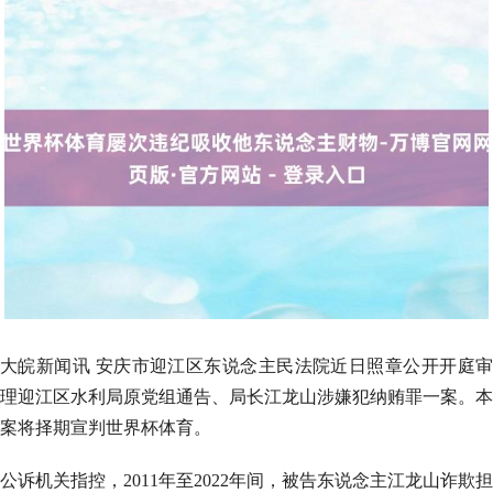
大皖新闻讯 安庆市迎江区东说念主民法院近日照章公开开庭审
理迎江区水利局原党组通告、局长江龙山涉嫌犯纳贿罪一案。本
案将择期宣判世界杯体育。
公诉机关指控，2011年至2022年间，被告东说念主江龙山诈欺担