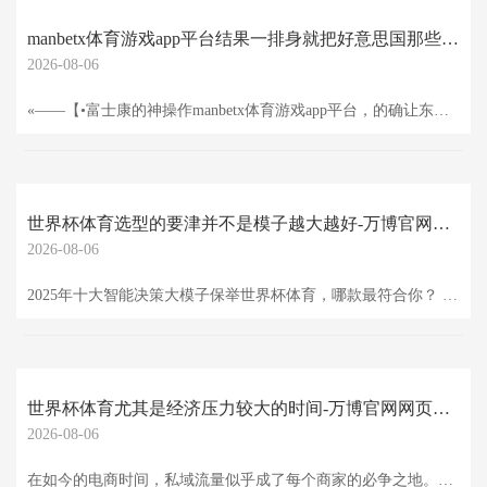
manbetx体育游戏app平台结果一排身就把好意思国那些烂摊子舍弃-万博官网网页版·官方网站 - 登录入口
2026-08-06
«——【•富士康的神操作manbetx体育游戏app平台，的确让东谈主看得直摇头唏嘘•】——» 提及富士康这几个月里那波操作 的确叫东谈主佩服得五体投地 从短短几个月时分里，市值通宵暴涨六千亿 的确像坐了火箭雷同蹭蹭往上窜 原来还在说要给大陆“赏饭吃”的，结果一排身就把好意思国那些烂摊子舍弃，又在中国大举投资 这一出一收的把戏，的确让东谈主狐疑到不能：难不成 富士康这是在玩“变戏法” 从“社会第八大名胜”到烂尾楼，背后故事啥样 还难忘2017年那会儿，特朗普刚上台没多久，正在嘴上喊着要把好意思
世界杯体育选型的要津并不是模子越大越好-万博官网网页版·官方网站 - 登录入口
2026-08-06
2025年十大智能决策大模子保举世界杯体育，哪款最符合你？ 纲目 干预2025年，智能决策大模子已成为企业数字化转型和复杂业务决策的中枢引擎。从供应链逶迤到金融风控，从贤达制造到城市治理，大模子不仅能处理海量数据，还能在多指标、多敛迹的条目下快速生成可本质的最优决策决策。阛阓款式上，国表里厂商均在加快布局：一方面所以杉数科技（COPT决策大模子）为代表的专科求解器与行业模子深度和会，强调算力完毕和工程落地；另一方面则是OpenAI、谷歌、华为等笼统性平台厂商，将通用大模子与行业插件聚拢，提供端
世界杯体育尤其是经济压力较大的时间-万博官网网页版·官方网站 - 登录入口
2026-08-06
在如今的电商时间，私域流量似乎成了每个商家的必争之地。但许多东谈主却发现，我方在私域卖货时，销量并莫得达到预期。为什么会这样呢？接下来，咱们一齐来聊聊为什么私域卖货频频“卖不动”以及怎么突破这些贫困。 1. 左迁销耗心理，许多东谈主不肯意用钱 目下的销耗者，尤其是经济压力较大的时间，频频会产生“左迁销耗”的心理。比如，一些高端产物（如虫草、保健品等），天然有其专有的价值，但销耗者可能会合计“我不吃行弗成？”，这种心理径直影响了他们对高价商品的采纳度。 举个例子：咱们财税行业也濒临这样的情况。大