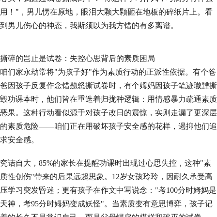
用！"，男儿愣在原地，眼泪大颗大颗砸在地板的碎纸片上。看
到男儿伤心的神态，我斯须以为我方错的有多离谱。
撕碎的岂止是试卷：失控心思背后的素质困局
咱们家永劫常将"为孩子好"作为素质行动的正派性依据。有个爸
爸因孩子反复作念错题怒撕试卷时，有个姆妈因孩子笔迹璷黫撕
毁功课本时，他们皆在重迭着归拢种逻辑：用情感暴力疏通素质
恶果。这种行动看似源于对孩子改日的震惊，实则走漏了更深层
的素质危险——咱们正在用破坏孩子安全感的花样，遏抑他们追
求安全感。
究诘自大，85%的家长在提醒功课时出现过心思失控，这种"素
质性创伤"带来的后果远超思象。12岁女孩玲玲，因耐久承受高
压学习突发昏迷；更有孩子在作文中写说念："考100分时姆妈是
天神，考95分时姆妈变成妖怪"。当素质变有意思博弈，孩子记