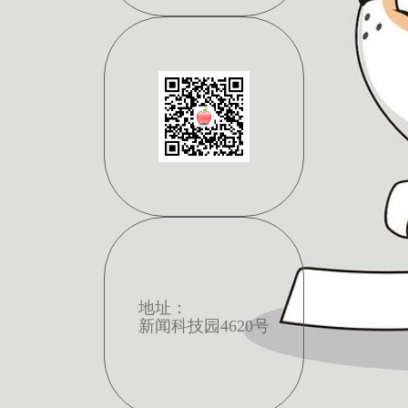
地址：
新闻科技园4620号