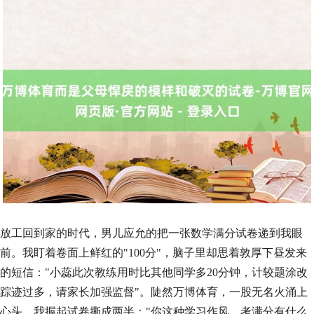
放工回到家的时代，男儿应允的把一张数学满分试卷递到我眼
前。我盯着卷面上鲜红的"100分"，脑子里却思着敦厚下昼发来
的短信："小蕊此次教练用时比其他同学多20分钟，计较题涂改
踪迹过多，请家长加强监督"。陡然万博体育，一股无名火涌上
心头，我握起试卷撕成两半："你这种学习作风，考满分有什么