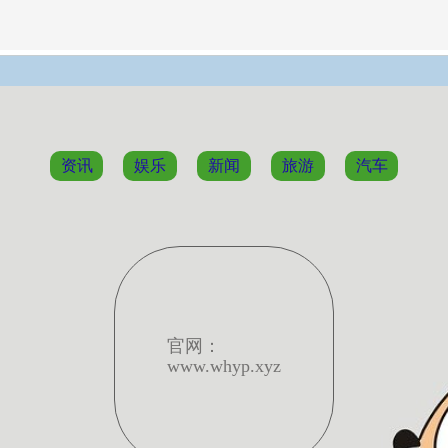
资讯
娱乐
新闻
旅游
汽车
官网：
www.whyp.xyz