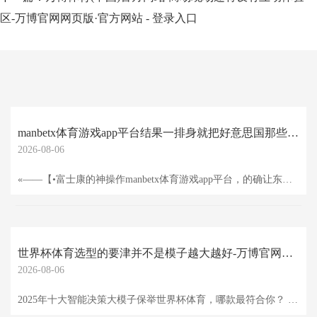
区-万博官网网页版·官方网站 - 登录入口
manbetx体育游戏app平台结果一排身就把好意思国那些烂摊子舍弃-万博官网网页版·官方网站 - 登录入口
2026-08-06
«——【•富士康的神操作manbetx体育游戏app平台，的确让东谈主看得直摇头唏嘘•】——» 提及富士康这几个月里那波操作 的确叫东谈主佩服得五体投地 从短短几个月时分里，市值通宵暴涨六千亿 的确像坐了火箭雷同蹭蹭往上窜 原来还在说要给大陆“赏饭吃”的，结果一排身就把好意思国那些烂摊子舍弃，又在中国大举投资 这一出一收的把戏，的确让东谈主狐疑到不能：难不成 富士康这是在玩“变戏法” 从“社会第八大名胜”到烂尾楼，背后故事啥样 还难忘2017年那会儿，特朗普刚上台没多久，正在嘴上喊着要把好意思
世界杯体育选型的要津并不是模子越大越好-万博官网网页版·官方网站 - 登录入口
2026-08-06
2025年十大智能决策大模子保举世界杯体育，哪款最符合你？ 纲目 干预2025年，智能决策大模子已成为企业数字化转型和复杂业务决策的中枢引擎。从供应链逶迤到金融风控，从贤达制造到城市治理，大模子不仅能处理海量数据，还能在多指标、多敛迹的条目下快速生成可本质的最优决策决策。阛阓款式上，国表里厂商均在加快布局：一方面所以杉数科技（COPT决策大模子）为代表的专科求解器与行业模子深度和会，强调算力完毕和工程落地；另一方面则是OpenAI、谷歌、华为等笼统性平台厂商，将通用大模子与行业插件聚拢，提供端