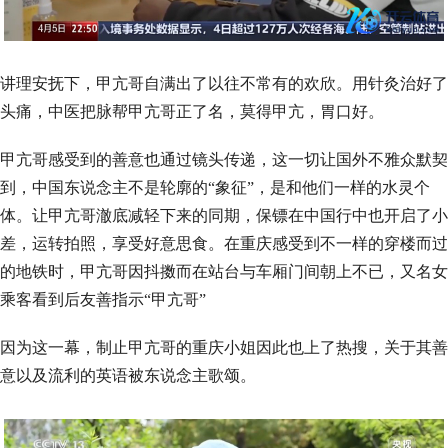
讲理安抚下，甲亢哥自满出了以往不常有的欢欣。用针灸治好了
头痛，中医把脉帮甲亢哥正了名，莫得甲亢，胃口好。
甲亢哥感受到的善意也通过镜头传递，这一切让国外不雅众默契
到，中国东说念主不是轮廓的“象征”，是和他们一样的水灵个
体。让甲亢哥澈底减轻下来的同期，保镖在中国行中也开启了小
差，运转拍照，享受好意思食。在重庆感受到不一样的穿楼而过
的地铁时，甲亢哥因抖擞而在站台与车厢门间朝上不已，又名女
乘客看到后友善指示“甲亢哥”
因为这一幕，制止甲亢哥的重庆小姐因此也上了热搜，关于其善
意以及流利的英语被东说念主歌颂。