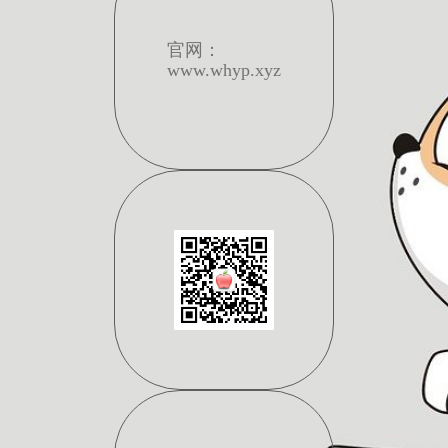
官网：
www.whyp.xyz