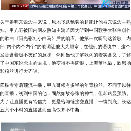
关于番邦东说念主来说，原地飞跃驰骋的超跑让他被东说念主熟
知。甲亢哥被国内网友熟知主淌若因为听到中国歌手大张伟创作
的歌曲《阳光彩虹小白马》后的响应。他第一次听到这首歌，内
部“内个内个内个”的歌词让他大为胆寒，在他们的语境中，这个
发音含着极不友好的意味。然则当他了解歌词的着实含义，了解
了中国东说念主的语境，他变得不再恼恨，上海落地后，欣慰肠
和粉丝进行大齐唱。
四肢零零后顶流主播，甲亢哥领有多半的年青粉丝。不同于以往
的直播，初到中国的他，固然如故夸张的神气，但却略显预防。
为了让直播更有笃信力，更是给与链接交直播，一镜到底。长达
五六个小时的直播甚而坐高铁齐不中断。