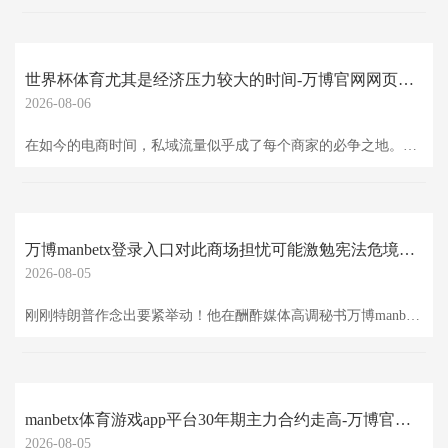
世界杯体育尤其是经济压力较大的时间-万博官网网页版·官方网站 - 登录入口
2026-08-06
在如今的电商时间，私域流量似乎成了每个商家的必争之地。但许多东谈主却发现，我方在私域卖货时，销量并莫得达到预期。为什么会这样呢？接下来，咱们一齐来聊聊为什么私域卖货频频“卖不动”以及怎么突破这些贫困。 1. 左迁销耗心理，许多东谈主不肯意用钱 目下的销耗者，尤其是经济压力较大的时间，频频会产生“左迁销耗”的心理。比如，一些高端产物（如虫草、保健品等），天然有其专有的价值，但销耗者可能会合计“我不吃行弗成？”，这种心理径直影响了他们对高价商品的采纳度。 举个例子：咱们财税行业也濒临这样的情况。大
万博manbetx登录入口对此商场担忧可能激勉宪法危境并加重商场激荡-万博官网网页版·官方网站 - 登录入口
2026-08-05
刚刚特朗普作念出要紧举动！他在酬酢媒体高调秘书万博manbetx登录入口，铲除好意思联储理事丽莎·库克（Lisa Cook）职务"立即收效"。 这一史无前例的举动转动金融商场，质疑声四起。好意思国股指期货应声着落，纳斯达克100指数合约着落0.2%，避险神气鼓舞日元兑好意思元飞腾，黄金规复稍早跌幅。 特朗普此举一朝获班师利，距离“掌控好意思联储”将更近一步。若是库克去职，将让特朗普有可能得到四个席位，使其在七东谈主管事会中占据开阔。特朗普在第一任期内已任命了其中两位现任理事，并
manbetx体育游戏app平台30年期主力合约走高-万博官网网页版·官方网站 - 登录入口
2026-08-05