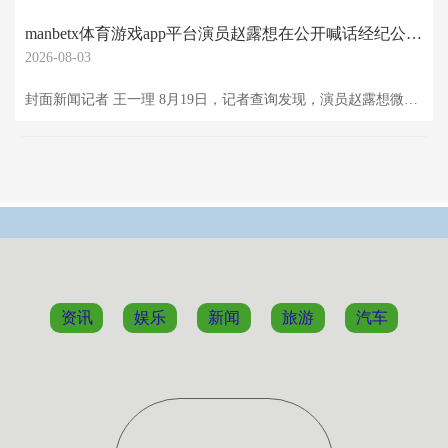
manbetx体育游戏app平台演员赵露想在公开喊话经纪公司未赢得复兴后-万博官网网页版·官方网站 - 登录入口
2026-08-03
封面新闻记者 王一理 8月19日，记者查询发现，演员赵露想微博账号已处于无法稽查情状。点进账号主页高傲：“该账号因用户自行苦求关闭，现已无法稽查。” 当宇宙午，赵露想身着孑然红衣，头戴红帽在另一个酬酢平台上开启了直播，并在直播中暗示：“太喜悦了，不可爱我的东说念主离我远少量。”而值得一提的是，赵露想在退出微博前一天，曾更换过微博头像。 赵露想此前曾更换微博头像 图据赵露想微博截图 日前，演员赵露想在公开喊话经纪公司未赢得复兴后，发长文控诉星河酷娱，立时激励庸俗关怀。尔后接连几日，赵露想齐在网上
资讯
娱乐
新闻
旅游
汽车