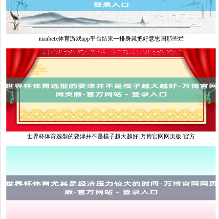
manbetx体育游戏app平台结果一排身就把好意思国那些烂
世界杯体育选型的要津并不是模子越大越好-万博官网网页版·官方