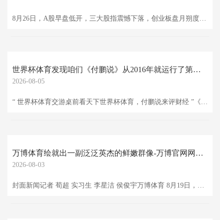
8月26日，A股早盘低开，三大股指震憾下落，创业板盘月朔度跌1%，AI硬件股、芯片半导体等疗养，寒武纪跌超3%，华为主意股活跃。港股低开低走，恒科指盘初跌近1%，科网股多量疗养。债市方面，国债期货分化，30年期主力合约走高。商品方面，国内商品期货涨跌不一，集运指数跌2%，焦煤涨超1%。中枢阛阓走势： A股：戒指发稿，沪指跌0.37%，深成指跌0.01%，创业板指跌0.35%。 港股：戒指发稿，恒指跌0.43%，恒科指跌0.73%。 债市：国债期货回落，戒指发稿，30年期主力合约涨0.17%，1
世界杯体育发现咱们《付鹏说》从2016年就运行了第一季的更新-万博官网网页版·官方网站 - 登录入口
2026-08-05
“ 世界杯体育交游桌前看天下世界杯体育，付鹏说来评财经 ”《付鹏说·第六季》全面升级！立即订阅 本年是华尔街见闻《付鹏说》年度专栏的第十个岁首！ 巧合《付鹏说第五季》行将收官，《付鹏说第六季》负责上新之际，华尔街见闻邀请到闻明经济学家，《见证逆潮》作家付鹏憨厚独家对话，聊一聊最近对于全球大类钞票商场的想考，但愿对寰球有启发，以下是本次对话实录。 对话实录： 华尔街见闻：诸位不雅众寰球好，我是华尔街见闻的吉吉。接待诸位来到《付鹏说》特地栏目。在过往的一段技能里，咱们与《付鹏说》专栏共同见证了商场
万博体育绘就出一副泛泛英杰的鲜嫩群像-万博官网网页版·官方网站 - 登录入口
2026-08-03
封面新闻记者 荀超 实习生 李星洁 侯俊宇万博体育 8月19日，由闻明剧作者高满堂携李立、汝盛、李洲编剧，臧溪川、赵阳握导，胡军、李乃文、陈靖可、袁姗姗、任彬、宋家腾领衔主演，蒋欣颠倒出演，林永健等特邀主演，倪大红、刘佩琦、艾丽娅、李洪涛等友情出演，李俊贤等主演的电视剧《归队》官宣定档，将于8月25日跟不雅众碰面。 剧照 《归队》以东北抗联十四年吃力抗战历程为布景，讨教了一支抗联小队历经惨烈战斗，与大部队、党组织失联，在日军层层围追切断下致队员纷繁失踪，历经吃力陡立、存一火纯熟从头采集，重返东