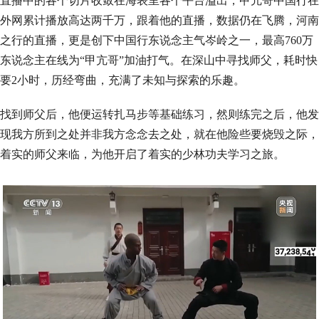
直播中的各个切片收敛在海表里各个平台溢出，甲亢哥中国行在
外网累计播放高达两千万，跟着他的直播，数据仍在飞腾，河南
之行的直播，更是创下中国行东说念主气岑岭之一，最高760万
东说念主在线为“甲亢哥”加油打气。在深山中寻找师父，耗时快
要2小时，历经弯曲，充满了未知与探索的乐趣。
找到师父后，他便运转扎马步等基础练习，然则练完之后，他发
现我方所到之处并非我方念念去之处，就在他险些要烧毁之际，
着实的师父来临，为他开启了着实的少林功夫学习之旅。