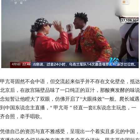
甲亢哥固然不会中语，但交流起来似乎并不存在文化壁垒，抵达
北京后，在故宫隔壁品味了一口纯正的豆汁，那酸爽发酵的味说
念短暂让他瞪大了双眼，仿佛开启了“大眼殊效”一般。爬长城遇
到中国东说念主直播，“ 甲亢哥 ” 径直一套E东说念主玩忽，一
齐合照，牵手唱歌。
凭借自己的资历与直不雅感受，呈现出一个着实且多元的中国，