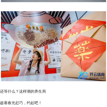
还等什么？这样潮的养生局
趁着春光赶巧，约起吧！