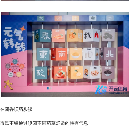
在闻香识药步骤
市民不错通过嗅闻不同药草舒适的特有气息