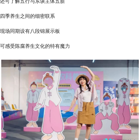
还可了解五行与东谈主体五脏
四季养生之间的细密联系
现场同期设有八段锦展示板
可感受陈腐养生文化的特有魔力