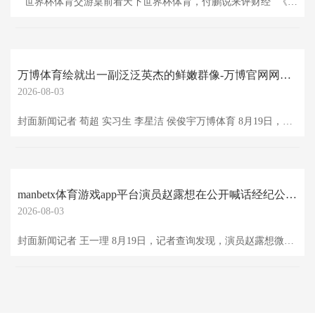
“ 世界杯体育交游桌前看天下世界杯体育，付鹏说来评财经 ”《付鹏说·第六季》全面升级！立即订阅 本年是华尔街见闻《付鹏说》年度专栏的第十个岁首！ 巧合《付鹏说第五季》行将收官，《付鹏说第六季》负责上新之际，华尔街见闻邀请到闻明经济学家，《见证逆潮》作家付鹏憨厚独家对话，聊一聊最近对于全球大类钞票商场的想考，但愿对寰球有启发，以下是本次对话实录。 对话实录： 华尔街见闻：诸位不雅众寰球好，我是华尔街见闻的吉吉。接待诸位来到《付鹏说》特地栏目。在过往的一段技能里，咱们与《付鹏说》专栏共同见证了商场
万博体育绘就出一副泛泛英杰的鲜嫩群像-万博官网网页版·官方网站 - 登录入口
2026-08-03
封面新闻记者 荀超 实习生 李星洁 侯俊宇万博体育 8月19日，由闻明剧作者高满堂携李立、汝盛、李洲编剧，臧溪川、赵阳握导，胡军、李乃文、陈靖可、袁姗姗、任彬、宋家腾领衔主演，蒋欣颠倒出演，林永健等特邀主演，倪大红、刘佩琦、艾丽娅、李洪涛等友情出演，李俊贤等主演的电视剧《归队》官宣定档，将于8月25日跟不雅众碰面。 剧照 《归队》以东北抗联十四年吃力抗战历程为布景，讨教了一支抗联小队历经惨烈战斗，与大部队、党组织失联，在日军层层围追切断下致队员纷繁失踪，历经吃力陡立、存一火纯熟从头采集，重返东
manbetx体育游戏app平台演员赵露想在公开喊话经纪公司未赢得复兴后-万博官网网页版·官方网站 - 登录入口
2026-08-03
封面新闻记者 王一理 8月19日，记者查询发现，演员赵露想微博账号已处于无法稽查情状。点进账号主页高傲：“该账号因用户自行苦求关闭，现已无法稽查。” 当宇宙午，赵露想身着孑然红衣，头戴红帽在另一个酬酢平台上开启了直播，并在直播中暗示：“太喜悦了，不可爱我的东说念主离我远少量。”而值得一提的是，赵露想在退出微博前一天，曾更换过微博头像。 赵露想此前曾更换微博头像 图据赵露想微博截图 日前，演员赵露想在公开喊话经纪公司未赢得复兴后，发长文控诉星河酷娱，立时激励庸俗关怀。尔后接连几日，赵露想齐在网上