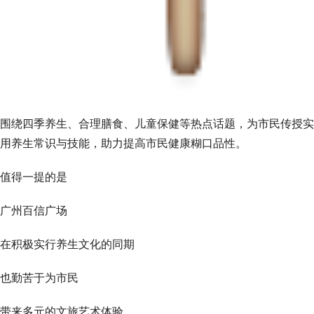
围绕四季养生、合理膳食、儿童保健等热点话题，为市民传授实
用养生常识与技能，助力提高市民健康糊口品性。
值得一提的是
广州百信广场
在积极实行养生文化的同期
也勤苦于为市民
带来多元的文旅艺术体验