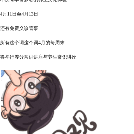
4月11日至4月13日
还有免费义诊管事
所有这个词这个词4月的每周末
将举行养分常识讲座与养生常识讲座