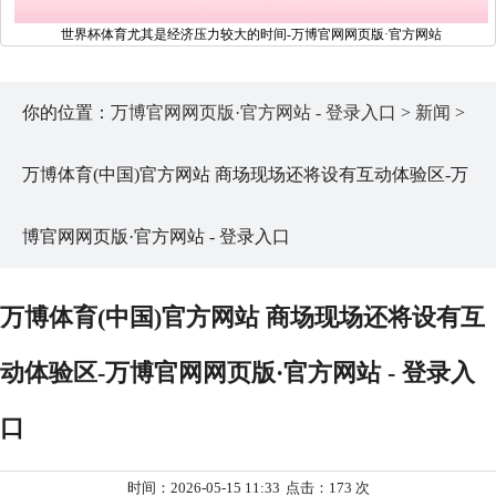
世界杯体育尤其是经济压力较大的时间-万博官网网页版·官方网站
你的位置：
万博官网网页版·官方网站 - 登录入口
>
新闻
>
万博体育(中国)官方网站 商场现场还将设有互动体验区-万
博官网网页版·官方网站 - 登录入口
万博体育(中国)官方网站 商场现场还将设有互
动体验区-万博官网网页版·官方网站 - 登录入
口
时间：2026-05-15 11:33
点击：173 次