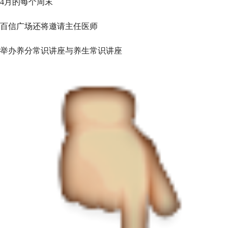
4月的每个周末
百信广场还将邀请主任医师
举办养分常识讲座与养生常识讲座