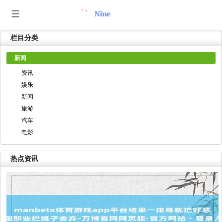
栏目分类
新闻
资讯
娱乐
新闻
旅游
汽车
电影
热点资讯