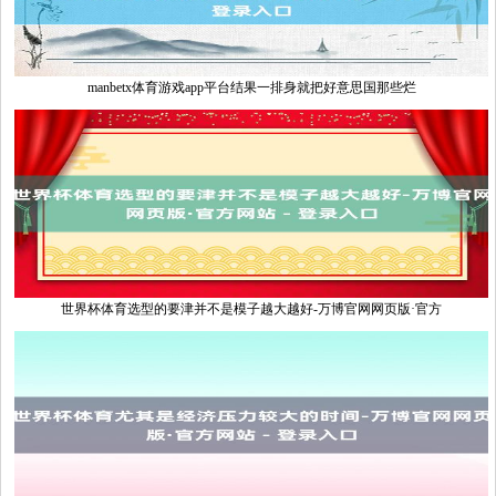
manbetx体育游戏app平台结果一排身就把好意思国那些烂
世界杯体育选型的要津并不是模子越大越好-万博官网网页版·官方