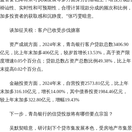
褂讪性、实时性和可预期性，合理计算现款分成的频次和比例，
加多投资者的获取感和沉静度。”张巧雯暗意。
谈加征关税：客户已收受步伐搪塞
资产成就方面，2024年末，青岛银行客户贷款总数3406.90
亿元，比上年末加多406亿元，较岁首增长13.53%，高于资产限
度增速0.05个百分点；贷款总数占资产总数比例49.38%，比上年
末提高0.02个百分点。
金融投资方面，2024年末，自营投资2573.81亿元，比上年
末加多316.10亿元，增长14.00%，其中债券投资1984.46亿元，
较上年末加多322.80亿元，增幅19.43%
下一步，青岛银行的信贷投放将有哪些要点宗旨？
吴默契暗意，研讨刻下个贷市集发展本色，受房地产市集景