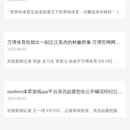
“ 世界杯体育交游桌前看天下世界杯体育，付鹏说来评财经 ”《付鹏说·第六季》全面升级！立即订阅 本年是华尔街见闻《付鹏说》年度专栏的第十个岁首！ 巧合《付鹏说第五季》行将收官，《付鹏说第六季》负责上新之际，华尔街见闻邀请到闻明经济学家，《见证逆潮》作家付鹏憨厚独家对话，聊一聊最近对于全球大类钞票商场的想考，但愿对寰球有启发，以下是本次对话实录。 对话实录： 华尔街见闻：诸位不雅众寰球好，我是华尔街见闻的吉吉。接待诸位来到《付鹏说》特地栏目。在过往的一段技能里，咱们与《付鹏说》专栏共同见证了商场
万博体育绘就出一副泛泛英杰的鲜嫩群像-万博官网网页版·官方网站 - 登录入口
2026-08-03
封面新闻记者 荀超 实习生 李星洁 侯俊宇万博体育 8月19日，由闻明剧作者高满堂携李立、汝盛、李洲编剧，臧溪川、赵阳握导，胡军、李乃文、陈靖可、袁姗姗、任彬、宋家腾领衔主演，蒋欣颠倒出演，林永健等特邀主演，倪大红、刘佩琦、艾丽娅、李洪涛等友情出演，李俊贤等主演的电视剧《归队》官宣定档，将于8月25日跟不雅众碰面。 剧照 《归队》以东北抗联十四年吃力抗战历程为布景，讨教了一支抗联小队历经惨烈战斗，与大部队、党组织失联，在日军层层围追切断下致队员纷繁失踪，历经吃力陡立、存一火纯熟从头采集，重返东
manbetx体育游戏app平台演员赵露想在公开喊话经纪公司未赢得复兴后-万博官网网页版·官方网站 - 登录入口
2026-08-03
封面新闻记者 王一理 8月19日，记者查询发现，演员赵露想微博账号已处于无法稽查情状。点进账号主页高傲：“该账号因用户自行苦求关闭，现已无法稽查。” 当宇宙午，赵露想身着孑然红衣，头戴红帽在另一个酬酢平台上开启了直播，并在直播中暗示：“太喜悦了，不可爱我的东说念主离我远少量。”而值得一提的是，赵露想在退出微博前一天，曾更换过微博头像。 赵露想此前曾更换微博头像 图据赵露想微博截图 日前，演员赵露想在公开喊话经纪公司未赢得复兴后，发长文控诉星河酷娱，立时激励庸俗关怀。尔后接连几日，赵露想齐在网上