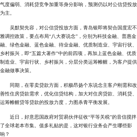
气度偏弱、消耗贷竞争加重等身分影响，预测仍以对公信贷投放
为主。
吴默契先容，对公信贷投放方面，青岛银即将契合国度宏不
雅调控政策，要点布局“八大赛说念”，分别为科技金融、普惠金
融、绿色金融、蓝色金融、待业金融、优质制造业、宇宙行状、
乡村振兴，即“五篇大著作”中的前四项，再加上蓝色金融、优质
制造业、宇宙行状、乡村振兴，分层分类运筹帷幄，为客户提供
金融做事决策。
同期，在零卖贷款方面，积极昂扬个东说念主客户刚需和改
善性住房贷款需求，优化信贷结构，加大对住房贷款、消耗贷、
运筹帷幄贷等贷款的投放力度，力图杀青平衡发展。
近日，好意思国政府对贸易伙伴征收“平等关税”的音信搅拌
了全球老本市集。值多礼贴的是，这对银行业务会产生哪些影
响？