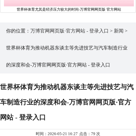
世界杯体育尤其是经济压力较大的时间-万博官网网页版·官方网站
你的位置：
万博官网网页版·官方网站 - 登录入口
>
新闻
>
世界杯体育为推动机器东谈主等先进技艺与汽车制造行业
的深度和会-万博官网网页版·官方网站 - 登录入口
世界杯体育为推动机器东谈主等先进技艺与汽
车制造行业的深度和会-万博官网网页版·官方
网站 - 登录入口
时间：2026-05-21 16:27
点击：79 次