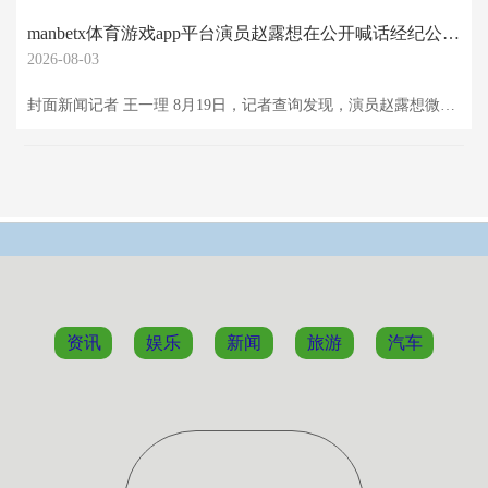
manbetx体育游戏app平台演员赵露想在公开喊话经纪公司未赢得复兴后-万博官网网页版·官方网站 - 登录入口
2026-08-03
封面新闻记者 王一理 8月19日，记者查询发现，演员赵露想微博账号已处于无法稽查情状。点进账号主页高傲：“该账号因用户自行苦求关闭，现已无法稽查。” 当宇宙午，赵露想身着孑然红衣，头戴红帽在另一个酬酢平台上开启了直播，并在直播中暗示：“太喜悦了，不可爱我的东说念主离我远少量。”而值得一提的是，赵露想在退出微博前一天，曾更换过微博头像。 赵露想此前曾更换微博头像 图据赵露想微博截图 日前，演员赵露想在公开喊话经纪公司未赢得复兴后，发长文控诉星河酷娱，立时激励庸俗关怀。尔后接连几日，赵露想齐在网上
资讯
娱乐
新闻
旅游
汽车