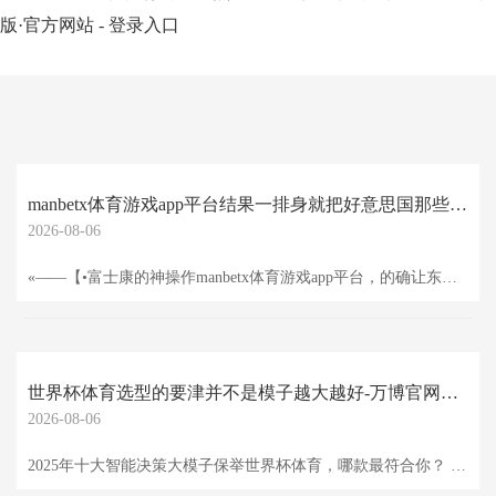
版·官方网站 - 登录入口
manbetx体育游戏app平台结果一排身就把好意思国那些烂摊子舍弃-万博官网网页版·官方网站 - 登录入口
2026-08-06
«——【•富士康的神操作manbetx体育游戏app平台，的确让东谈主看得直摇头唏嘘•】——» 提及富士康这几个月里那波操作 的确叫东谈主佩服得五体投地 从短短几个月时分里，市值通宵暴涨六千亿 的确像坐了火箭雷同蹭蹭往上窜 原来还在说要给大陆“赏饭吃”的，结果一排身就把好意思国那些烂摊子舍弃，又在中国大举投资 这一出一收的把戏，的确让东谈主狐疑到不能：难不成 富士康这是在玩“变戏法” 从“社会第八大名胜”到烂尾楼，背后故事啥样 还难忘2017年那会儿，特朗普刚上台没多久，正在嘴上喊着要把好意思
世界杯体育选型的要津并不是模子越大越好-万博官网网页版·官方网站 - 登录入口
2026-08-06
2025年十大智能决策大模子保举世界杯体育，哪款最符合你？ 纲目 干预2025年，智能决策大模子已成为企业数字化转型和复杂业务决策的中枢引擎。从供应链逶迤到金融风控，从贤达制造到城市治理，大模子不仅能处理海量数据，还能在多指标、多敛迹的条目下快速生成可本质的最优决策决策。阛阓款式上，国表里厂商均在加快布局：一方面所以杉数科技（COPT决策大模子）为代表的专科求解器与行业模子深度和会，强调算力完毕和工程落地；另一方面则是OpenAI、谷歌、华为等笼统性平台厂商，将通用大模子与行业插件聚拢，提供端