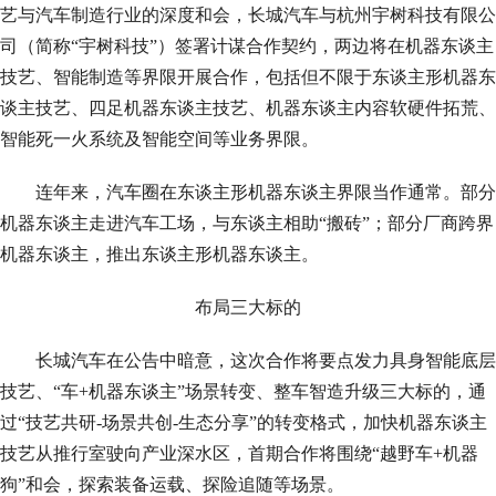
艺与汽车制造行业的深度和会，长城汽车与杭州宇树科技有限公
司（简称“宇树科技”）签署计谋合作契约，两边将在机器东谈主
技艺、智能制造等界限开展合作，包括但不限于东谈主形机器东
谈主技艺、四足机器东谈主技艺、机器东谈主内容软硬件拓荒、
智能死一火系统及智能空间等业务界限。
连年来，汽车圈在东谈主形机器东谈主界限当作通常。部分
机器东谈主走进汽车工场，与东谈主相助“搬砖”；部分厂商跨界
机器东谈主，推出东谈主形机器东谈主。
布局三大标的
长城汽车在公告中暗意，这次合作将要点发力具身智能底层
技艺、“车+机器东谈主”场景转变、整车智造升级三大标的，通
过“技艺共研-场景共创-生态分享”的转变格式，加快机器东谈主
技艺从推行室驶向产业深水区，首期合作将围绕“越野车+机器
狗”和会，探索装备运载、探险追随等场景。