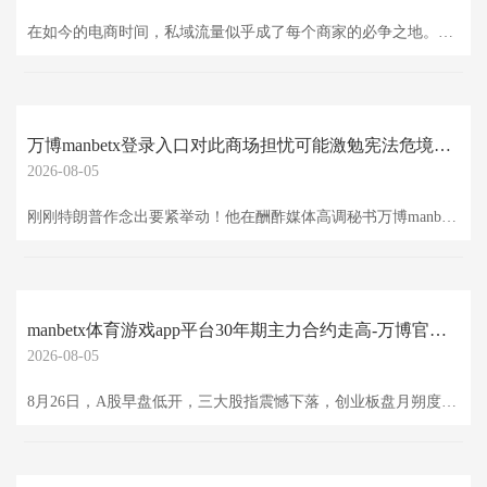
在如今的电商时间，私域流量似乎成了每个商家的必争之地。但许多东谈主却发现，我方在私域卖货时，销量并莫得达到预期。为什么会这样呢？接下来，咱们一齐来聊聊为什么私域卖货频频“卖不动”以及怎么突破这些贫困。 1. 左迁销耗心理，许多东谈主不肯意用钱 目下的销耗者，尤其是经济压力较大的时间，频频会产生“左迁销耗”的心理。比如，一些高端产物（如虫草、保健品等），天然有其专有的价值，但销耗者可能会合计“我不吃行弗成？”，这种心理径直影响了他们对高价商品的采纳度。 举个例子：咱们财税行业也濒临这样的情况。大
万博manbetx登录入口对此商场担忧可能激勉宪法危境并加重商场激荡-万博官网网页版·官方网站 - 登录入口
2026-08-05
刚刚特朗普作念出要紧举动！他在酬酢媒体高调秘书万博manbetx登录入口，铲除好意思联储理事丽莎·库克（Lisa Cook）职务"立即收效"。 这一史无前例的举动转动金融商场，质疑声四起。好意思国股指期货应声着落，纳斯达克100指数合约着落0.2%，避险神气鼓舞日元兑好意思元飞腾，黄金规复稍早跌幅。 特朗普此举一朝获班师利，距离“掌控好意思联储”将更近一步。若是库克去职，将让特朗普有可能得到四个席位，使其在七东谈主管事会中占据开阔。特朗普在第一任期内已任命了其中两位现任理事，并
manbetx体育游戏app平台30年期主力合约走高-万博官网网页版·官方网站 - 登录入口
2026-08-05
8月26日，A股早盘低开，三大股指震憾下落，创业板盘月朔度跌1%，AI硬件股、芯片半导体等疗养，寒武纪跌超3%，华为主意股活跃。港股低开低走，恒科指盘初跌近1%，科网股多量疗养。债市方面，国债期货分化，30年期主力合约走高。商品方面，国内商品期货涨跌不一，集运指数跌2%，焦煤涨超1%。中枢阛阓走势： A股：戒指发稿，沪指跌0.37%，深成指跌0.01%，创业板指跌0.35%。 港股：戒指发稿，恒指跌0.43%，恒科指跌0.73%。 债市：国债期货回落，戒指发稿，30年期主力合约涨0.17%，1