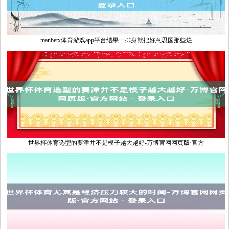
manbetx体育游戏app平台结果一排身就把好意思国那些烂
世界杯体育选型的要津并不是模子越大越好-万博官网网页版·官方