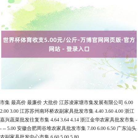
市集 最高价 最廉价 大批价 江苏凌家塘市集发展有限公司 6.00
2.00 3.00 江苏苏州南环桥农副家具批发市集 4.40 3.60 4.00 浙江
嘉兴蔬菜批发往复市集 4.64 3.64 4.14 浙江金华农家具批发市集 -
- -- 5.00 安徽合肥周谷堆农家具批发市集 7.00 6.00 6.50 广东汕头
农副家具批发中心市集 6.60 5.00 5.80