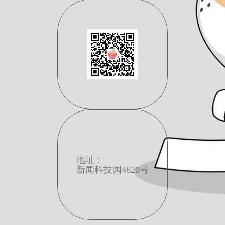
地址：
新闻科技园4620号