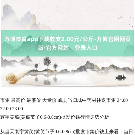
市集 最高价 最廉价 大量价 岷县当归城中药材往返市集 24.00
22.00 23.00
寰宇黄芪(黄芪节子0.6-0.8cm)批发价钱行情走势分析
从当天寰宇黄芪(黄芪节子0.6-0.8cm)批发市集价钱上来看，当日