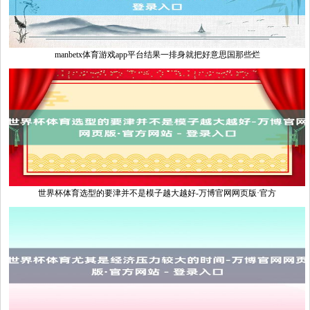
manbetx体育游戏app平台结果一排身就把好意思国那些烂
世界杯体育选型的要津并不是模子越大越好-万博官网网页版·官方