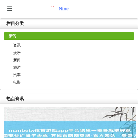
栏目分类
新闻
资讯
娱乐
新闻
旅游
汽车
电影
热点资讯