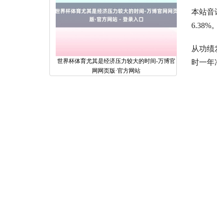
本站音
6.38%
从功绩
世界杯体育尤其是经济压力较大的时间-万博官
时一年净
网网页版·官方网站