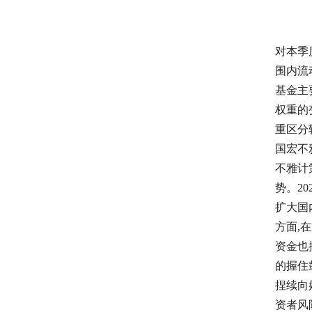
对本季
围内流
基金主
权重的
重区分
国宏不
不雅计
势。2
扩大国
方面,
资金也
的握住
捏续向
资者风