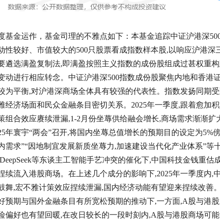
度基金运作，基金司理的不雅点如下：本基金追踪中证沪港深50
动性较好、市值较大的500只股票看成指数样本股,以响应沪港
要遴选满盈复制法,即满盈按照主义指数的成份股组成过甚权重构
变动进行相应转念。中证沪港深500指数成份股聚焦内地和香港
较为平衡,对沪港深商场全体具有较强的代表性。指数发扬同期受
雅经济场面和民众金融条目密切关系。2025年一季度,跟着愈加
策组合效应赓续泄漏,1-2月份坐蓐供给融会增长,商场需求渐渐扩
025年寰宇“两会”召开,将国内坐蓐总值增长的预期目的设定为5%
内需求”“因地制宜发展新质坐蓐力,加速建设当代化产业体系”等
在DeepSeek等东谈主工智能手艺冲突的催化下,中国科技金钱重
捏续流入港股商场。在上述几个成分的影响下,2025年一季度内,中
鼓舞,宏不雅计策效应捏续泄漏,国内经济动能有望迎来捏续改善
好预期与国外金融条目有所宽松预期的推动下,一方面,A股与港股
险偏好也有望回暖,在改日较长的一段时刻内,A股与港股商场可