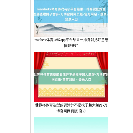
manbetx体育游戏app平台结果一排身就把好意思
国那些烂
世界杯体育选型的要津并不是模子越大越好-万
博官网网页版·官方