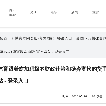
首页
资讯
娱乐
新闻
旅游
Home
位置：
万博官网网页版·官方网站 - 登录入口
>
新闻
> 万博体育
落地-万博官网网页版·官方网站 - 登录入口
体育跟着愈加积极的财政计策和扬弃宽松的货币
 - 登录入口
时间：2026-05-26 11:39
点击：8