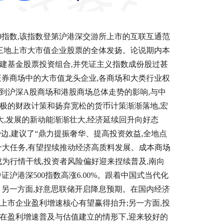
0指数,该指数登第沪港深交游所上市的互联互通范
深三地上市大市值企业股票的全体发扬。论说期内本
建基金股票投资组合,并凭证主义指数成份股过甚
证券商场中的大市值龙头企业,各商场和大类行业权
到沪深A股商场和港股商场总体走势的影响,与中
积极的财政计策和扬弃宽松的货币计策渐渐落地,宏
大,发展的新动能渐渐壮大,经济延续回升向好态
傍边,建议了“鼎力提振奢华、提高投资效益,全地点
十大任务,有望捏续推动经济高质料发展。成本商场
估成为行情干线,投资者风险偏好迎来捏续普及,南向
证沪港深500指数高涨6.00%。跟着中国式当代化
。另一方面,好意思联储开启降息预期。在国内经济
上市企业盈利增速核心有望赢得抬升;另一方面,投
能在盈利增速普及与估值建立的情形下,迎来较好的