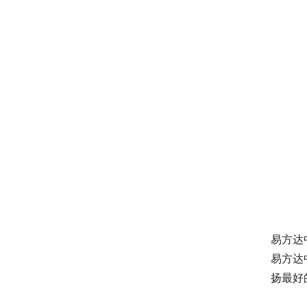
易方达
易方达
扬最好