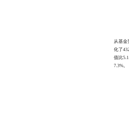
从基金范
化了43
值比5
7.3%。