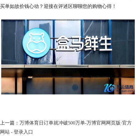
买单如故价钱心动？迎接在评述区聊聊您的购物心得！
上一篇：
万博体育日订单就冲破500万单-万博官网网页版·官方
网站 - 登录入口