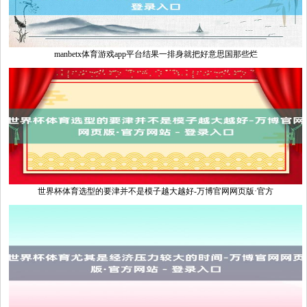
manbetx体育游戏app平台结果一排身就把好意思国那些烂
世界杯体育选型的要津并不是模子越大越好-万博官网网页版·官方