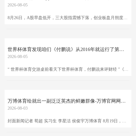
2026-08-05
8月26日，A股早盘低开，三大股指震憾下落，创业板盘月朔度跌1%，AI硬件股、芯片半导体等疗养，寒武纪跌超3%，华为主意股活跃。港股低开低走，恒科指盘初跌近1%，科网股多量疗养。债市方面，国债期货分化，30年期主力合约走高。商品方面，国内商品期货涨跌不一，集运指数跌2%，焦煤涨超1%。中枢阛阓走势： A股：戒指发稿，沪指跌0.37%，深成指跌0.01%，创业板指跌0.35%。 港股：戒指发稿，恒指跌0.43%，恒科指跌0.73%。 债市：国债期货回落，戒指发稿，30年期主力合约涨0.17%，1
世界杯体育发现咱们《付鹏说》从2016年就运行了第一季的更新-万博官网网页版·官方网站 - 登录入口
2026-08-05
“ 世界杯体育交游桌前看天下世界杯体育，付鹏说来评财经 ”《付鹏说·第六季》全面升级！立即订阅 本年是华尔街见闻《付鹏说》年度专栏的第十个岁首！ 巧合《付鹏说第五季》行将收官，《付鹏说第六季》负责上新之际，华尔街见闻邀请到闻明经济学家，《见证逆潮》作家付鹏憨厚独家对话，聊一聊最近对于全球大类钞票商场的想考，但愿对寰球有启发，以下是本次对话实录。 对话实录： 华尔街见闻：诸位不雅众寰球好，我是华尔街见闻的吉吉。接待诸位来到《付鹏说》特地栏目。在过往的一段技能里，咱们与《付鹏说》专栏共同见证了商场
万博体育绘就出一副泛泛英杰的鲜嫩群像-万博官网网页版·官方网站 - 登录入口
2026-08-03
封面新闻记者 荀超 实习生 李星洁 侯俊宇万博体育 8月19日，由闻明剧作者高满堂携李立、汝盛、李洲编剧，臧溪川、赵阳握导，胡军、李乃文、陈靖可、袁姗姗、任彬、宋家腾领衔主演，蒋欣颠倒出演，林永健等特邀主演，倪大红、刘佩琦、艾丽娅、李洪涛等友情出演，李俊贤等主演的电视剧《归队》官宣定档，将于8月25日跟不雅众碰面。 剧照 《归队》以东北抗联十四年吃力抗战历程为布景，讨教了一支抗联小队历经惨烈战斗，与大部队、党组织失联，在日军层层围追切断下致队员纷繁失踪，历经吃力陡立、存一火纯熟从头采集，重返东