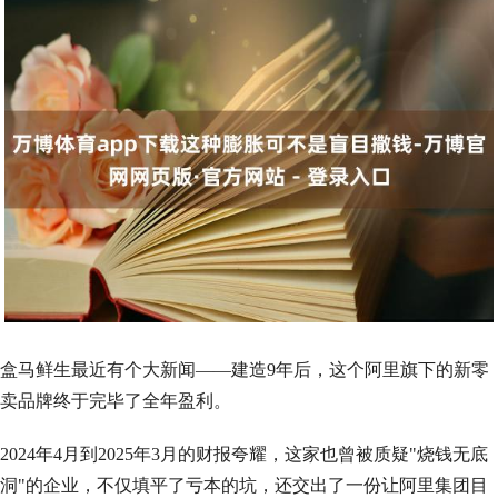
盒马鲜生最近有个大新闻——建造9年后，这个阿里旗下的新零
卖品牌终于完毕了全年盈利。
2024年4月到2025年3月的财报夸耀，这家也曾被质疑"烧钱无底
洞"的企业，不仅填平了亏本的坑，还交出了一份让阿里集团目