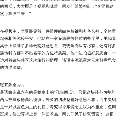
的西瓜，大大餍足了视觉和味蕾，网友们纷繁挑剔：“李亚鹏这
次可算没白来！”
在视频中，李亚鹏穿戴一件简便的白色短袖和玄色长裤，全体看
起来相等纯粹平安。他站在一家充满民族特质的餐厅里，围绕着
桌子上摆满了多样云南好意思食，鸡鸭鱼肉应有尽有，还有好多
连他我方都叫不出名字的方位特质菜。他一边拍摄好意思食，一
边对着镜头共享这次旅行的情理，谈话中流流露对云南好意思食
的浓厚深嗜。
张开剩余62%
最诱骗东说念主的是餐桌上的“孔雀西瓜”。只见这块经心切割的
西瓜被摆放得高出谨慎，外缘的切块整都好意思不雅，而中央则
是一只以蓝色为主的孔雀，考究得令东说念主叹为不雅止，色调
斑斓，险些算得上是一件艺术品。网友们见了纷繁留言：“这根