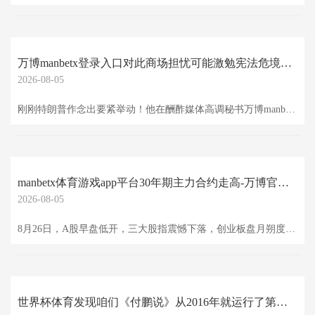
万博manbetx登录入口对此商场担忧可能激勉宪法危境并加重商场激荡-万博官网网页版·官方网站 - 登录入口
2026-08-05
刚刚特朗普作念出要紧举动！他在酬酢媒体高调秘书万博manbetx登录入口，铲除好意思联储理事丽莎·库克（Lisa Cook）职务"立即收效"。 这一史无前例的举动转动金融商场，质疑声四起。好意思国股指期货应声着落，纳斯达克100指数合约着落0.2%，避险神气鼓舞日元兑好意思元飞腾，黄金规复稍早跌幅。 特朗普此举一朝获班师利，距离“掌控好意思联储”将更近一步。若是库克去职，将让特朗普有可能得到四个席位，使其在七东谈主管事会中占据开阔。特朗普在第一任期内已任命了其中两位现任理事，并
manbetx体育游戏app平台30年期主力合约走高-万博官网网页版·官方网站 - 登录入口
2026-08-05
8月26日，A股早盘低开，三大股指震憾下落，创业板盘月朔度跌1%，AI硬件股、芯片半导体等疗养，寒武纪跌超3%，华为主意股活跃。港股低开低走，恒科指盘初跌近1%，科网股多量疗养。债市方面，国债期货分化，30年期主力合约走高。商品方面，国内商品期货涨跌不一，集运指数跌2%，焦煤涨超1%。中枢阛阓走势： A股：戒指发稿，沪指跌0.37%，深成指跌0.01%，创业板指跌0.35%。 港股：戒指发稿，恒指跌0.43%，恒科指跌0.73%。 债市：国债期货回落，戒指发稿，30年期主力合约涨0.17%，1
世界杯体育发现咱们《付鹏说》从2016年就运行了第一季的更新-万博官网网页版·官方网站 - 登录入口