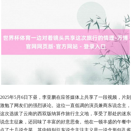
2025年5月6日下昼，李亚鹏在应答媒体上共享了一段视频，片刻
激勉了网友们的强烈谈论。这位一直低调的演员兼商东说念主，
这次选拔了云南的西双版纳算作旅行主义地，享受了那处的迷东
说念主征象，还回味了丰富的好意思食。他在一顿丰盛的午餐中
点了十几说念菜，其中特别引东说念主注主义是一说念形似孔雀