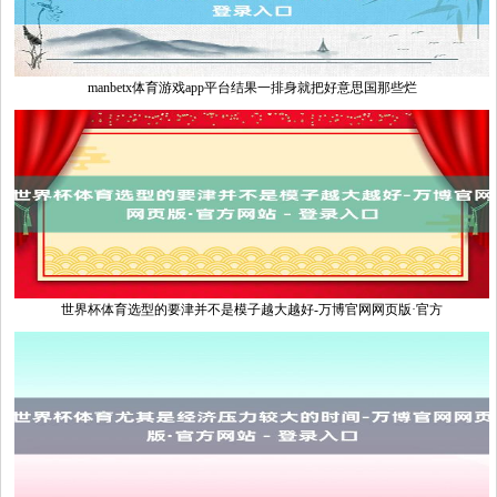
manbetx体育游戏app平台结果一排身就把好意思国那些烂
世界杯体育选型的要津并不是模子越大越好-万博官网网页版·官方