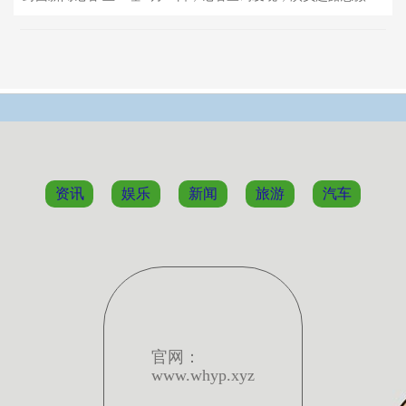
资讯
娱乐
新闻
旅游
汽车
官网：
www.whyp.xyz