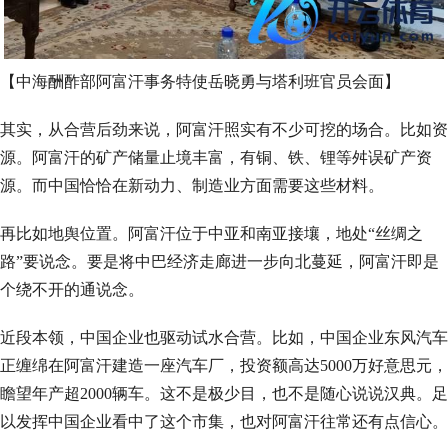
【中海酬酢部阿富汗事务特使岳晓勇与塔利班官员会面】
其实，从合营后劲来说，阿富汗照实有不少可挖的场合。比如资
源。阿富汗的矿产储量止境丰富，有铜、铁、锂等舛误矿产资
源。而中国恰恰在新动力、制造业方面需要这些材料。
再比如地舆位置。阿富汗位于中亚和南亚接壤，地处“丝绸之
路”要说念。要是将中巴经济走廊进一步向北蔓延，阿富汗即是
个绕不开的通说念。
近段本领，中国企业也驱动试水合营。比如，中国企业东风汽车
正缠绵在阿富汗建造一座汽车厂，投资额高达5000万好意思元，
瞻望年产超2000辆车。这不是极少目，也不是随心说说汉典。足
以发挥中国企业看中了这个市集，也对阿富汗往常还有点信心。