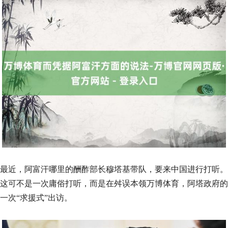
最近，阿富汗哪里的酬酢部长穆塔基带队，要来中国进行打听。
这可不是一次庸俗打听，而是在舛误本领万博体育，阿塔政府的
一次“求援式”出访。