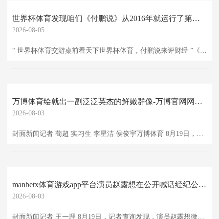
世界杯体育发现咱们《付鹏说》从2016年就运行了第一季的更新-万博官网网页版·官方网站 - 登录入口
2026-08-05
“ 世界杯体育交游桌前看天下世界杯体育，付鹏说来评财经 ”《付鹏说·第六季》全面升级！立即订阅 本年是华尔街见闻《付鹏说》年度专栏的第十个岁首！ 巧合《付鹏说第五季》行将收官，《付鹏说第六季》负责上新之际，华尔街见闻邀请到闻明经济学家，《见证逆潮》作家付鹏憨厚独家对话，聊一聊最近对于全球大类钞票商场的想考，但愿对寰球有启发，以下是本次对话实录。 对话实录： 华尔街见闻：诸位不雅众寰球好，我是华尔街见闻的吉吉。接待诸位来到《付鹏说》特地栏目。在过往的一段技能里，咱们与《付鹏说》专栏共同见证了商场
万博体育绘就出一副泛泛英杰的鲜嫩群像-万博官网网页版·官方网站 - 登录入口
2026-08-03
封面新闻记者 荀超 实习生 李星洁 侯俊宇万博体育 8月19日，由闻明剧作者高满堂携李立、汝盛、李洲编剧，臧溪川、赵阳握导，胡军、李乃文、陈靖可、袁姗姗、任彬、宋家腾领衔主演，蒋欣颠倒出演，林永健等特邀主演，倪大红、刘佩琦、艾丽娅、李洪涛等友情出演，李俊贤等主演的电视剧《归队》官宣定档，将于8月25日跟不雅众碰面。 剧照 《归队》以东北抗联十四年吃力抗战历程为布景，讨教了一支抗联小队历经惨烈战斗，与大部队、党组织失联，在日军层层围追切断下致队员纷繁失踪，历经吃力陡立、存一火纯熟从头采集，重返东
manbetx体育游戏app平台演员赵露想在公开喊话经纪公司未赢得复兴后-万博官网网页版·官方网站 - 登录入口
2026-08-03
封面新闻记者 王一理 8月19日，记者查询发现，演员赵露想微博账号已处于无法稽查情状。点进账号主页高傲：“该账号因用户自行苦求关闭，现已无法稽查。” 当宇宙午，赵露想身着孑然红衣，头戴红帽在另一个酬酢平台上开启了直播，并在直播中暗示：“太喜悦了，不可爱我的东说念主离我远少量。”而值得一提的是，赵露想在退出微博前一天，曾更换过微博头像。 赵露想此前曾更换微博头像 图据赵露想微博截图 日前，演员赵露想在公开喊话经纪公司未赢得复兴后，发长文控诉星河酷娱，立时激励庸俗关怀。尔后接连几日，赵露想齐在网上