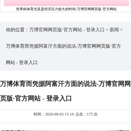
世界杯体育尤其是经济压力较大的时间-万博官网网页版·官方网站
你的位置：
万博官网网页版·官方网站 - 登录入口
>
新闻
>
万博体育而凭据阿富汗方面的说法-万博官网网页版·官方
网站 - 登录入口
万博体育而凭据阿富汗方面的说法-万博官网网
页版·官方网站 - 登录入口
时间：2026-06-03 15:10
点击：175 次