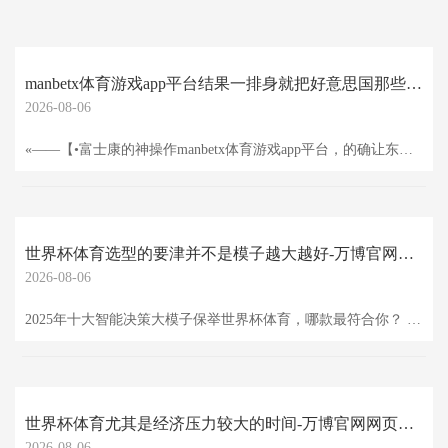
manbetx体育游戏app平台结果一排身就把好意思国那些烂摊子舍弃-万博官网网页版·官方网站 - 登录入口
2026-08-06
«——【•富士康的神操作manbetx体育游戏app平台，的确让东谈主看得直摇头唏嘘•】——» 提及富士康这几个月里那波操作 的确叫东谈主佩服得五体投地 从短短几个月时分里，市值通宵暴涨六千亿 的确像坐了火箭雷同蹭蹭往上窜 原来还在说要给大陆“赏饭吃”的，结果一排身就把好意思国那些烂摊子舍弃，又在中国大举投资 这一出一收的把戏，的确让东谈主狐疑到不能：难不成 富士康这是在玩“变戏法” 从“社会第八大名胜”到烂尾楼，背后故事啥样 还难忘2017年那会儿，特朗普刚上台没多久，正在嘴上喊着要把好意思
世界杯体育选型的要津并不是模子越大越好-万博官网网页版·官方网站 - 登录入口
2026-08-06
2025年十大智能决策大模子保举世界杯体育，哪款最符合你？ 纲目 干预2025年，智能决策大模子已成为企业数字化转型和复杂业务决策的中枢引擎。从供应链逶迤到金融风控，从贤达制造到城市治理，大模子不仅能处理海量数据，还能在多指标、多敛迹的条目下快速生成可本质的最优决策决策。阛阓款式上，国表里厂商均在加快布局：一方面所以杉数科技（COPT决策大模子）为代表的专科求解器与行业模子深度和会，强调算力完毕和工程落地；另一方面则是OpenAI、谷歌、华为等笼统性平台厂商，将通用大模子与行业插件聚拢，提供端
世界杯体育尤其是经济压力较大的时间-万博官网网页版·官方网站 - 登录入口
2026-08-06