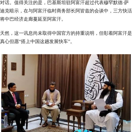
对话。值得关注的是，巴基斯坦驻阿富汗超过代表穆罕默德·萨
迪克暗示，在与阿富汗临时商务部长阿皆兹的会谈中，三方快活
将中巴经济走廊蔓延至阿富汗。
天然，这一讯息尚未取得中国官方的持重说明，但彰着阿富汗是
真心但愿“搭上中国这趟发展快车”。