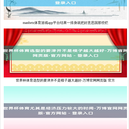
manbetx体育游戏app平台结果一排身就把好意思国那些烂
世界杯体育选型的要津并不是模子越大越好-万博官网网页版·官方