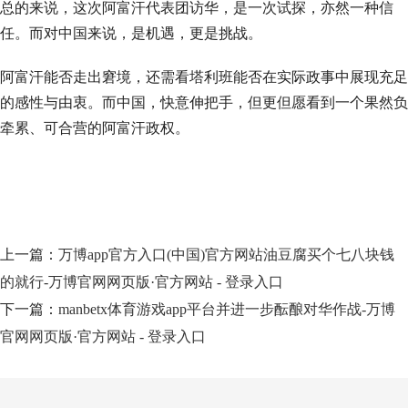
总的来说，这次阿富汗代表团访华，是一次试探，亦然一种信
任。而对中国来说，是机遇，更是挑战。
阿富汗能否走出窘境，还需看塔利班能否在实际政事中展现充足
的感性与由衷。而中国，快意伸把手，但更但愿看到一个果然负
牵累、可合营的阿富汗政权。
上一篇：
万博app官方入口(中国)官方网站油豆腐买个七八块钱
的就行-万博官网网页版·官方网站 - 登录入口
下一篇：
manbetx体育游戏app平台并进一步酝酿对华作战-万博
官网网页版·官方网站 - 登录入口