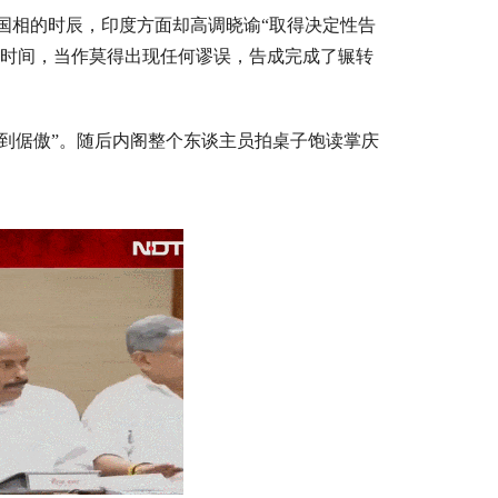
国相的时辰，印度方面却高调晓谕“取得决定性告
傲的时间，当作莫得出现任何谬误，告成完成了辗转
感到倨傲”。随后内阁整个东谈主员拍桌子饱读掌庆