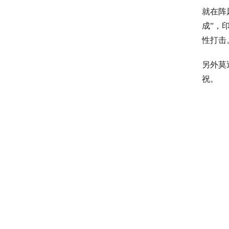
就在阵
成”，
性打击
另外莫
祝。