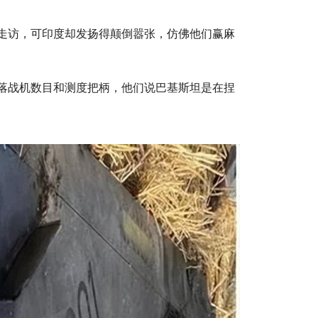
走访，可印度却发扬得颠倒嚣张，仿佛他们赢麻
落战机数目和测度把柄，他们说巴基斯坦是在捏