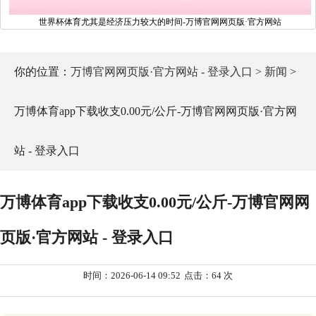
世界杯体育尤其是经济压力较大的时间-万博官网网页版·官方网站
你的位置：
万博官网网页版·官方网站 - 登录入口
>
新闻
>
万博体育app下载收支0.00元/公斤-万博官网网页版·官方网
站 - 登录入口
万博体育app下载收支0.00元/公斤-万博官网网
页版·官方网站 - 登录入口
时间：2026-06-14 09:52
点击：64 次