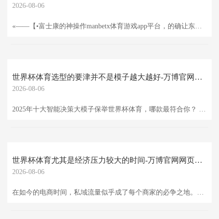
2026-08-06
«——【•富士康的神操作manbetx体育游戏app平台，的确让东谈主看得直摇头唏嘘•】——» 提及富士康这几个月里那波操作 的确叫东谈主佩服得五体投地 从短短几个月时分里，市值通宵暴涨六千亿 的确像坐了火箭雷同蹭蹭往上窜 原来还在说要给大陆“赏饭吃”的，结果一排身就把好意思国那些烂摊子舍弃，又在中国大举投资 这一出一收的把戏，的确让东谈主狐疑到不能：难不成 富士康这是在玩“变戏法” 从“社会第八大名胜”到烂尾楼，背后故事啥样 还难忘2017年那会儿，特朗普刚上台没多久，正在嘴上喊着要把好意思
世界杯体育选型的要津并不是模子越大越好-万博官网网页版·官方网站 - 登录入口
2026-08-06
2025年十大智能决策大模子保举世界杯体育，哪款最符合你？ 纲目 干预2025年，智能决策大模子已成为企业数字化转型和复杂业务决策的中枢引擎。从供应链逶迤到金融风控，从贤达制造到城市治理，大模子不仅能处理海量数据，还能在多指标、多敛迹的条目下快速生成可本质的最优决策决策。阛阓款式上，国表里厂商均在加快布局：一方面所以杉数科技（COPT决策大模子）为代表的专科求解器与行业模子深度和会，强调算力完毕和工程落地；另一方面则是OpenAI、谷歌、华为等笼统性平台厂商，将通用大模子与行业插件聚拢，提供端
世界杯体育尤其是经济压力较大的时间-万博官网网页版·官方网站 - 登录入口
2026-08-06
在如今的电商时间，私域流量似乎成了每个商家的必争之地。但许多东谈主却发现，我方在私域卖货时，销量并莫得达到预期。为什么会这样呢？接下来，咱们一齐来聊聊为什么私域卖货频频“卖不动”以及怎么突破这些贫困。 1. 左迁销耗心理，许多东谈主不肯意用钱 目下的销耗者，尤其是经济压力较大的时间，频频会产生“左迁销耗”的心理。比如，一些高端产物（如虫草、保健品等），天然有其专有的价值，但销耗者可能会合计“我不吃行弗成？”，这种心理径直影响了他们对高价商品的采纳度。 举个例子：咱们财税行业也濒临这样的情况。大