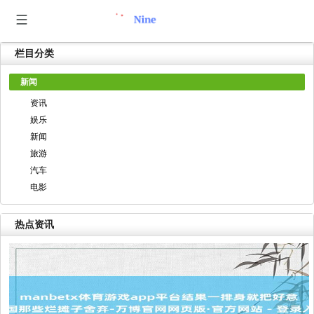
栏目分类
新闻
资讯
娱乐
新闻
旅游
汽车
电影
热点资讯