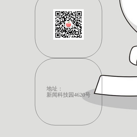
地址：
新闻科技园4620号