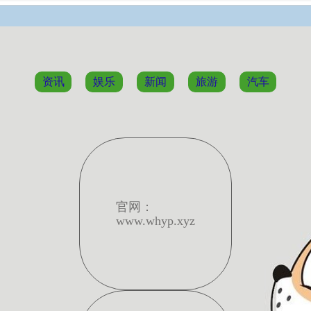
资讯
娱乐
新闻
旅游
汽车
官网：
www.whyp.xyz