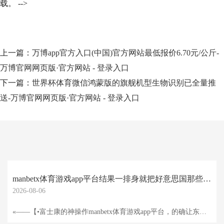
载。 -->
上一篇：
万博app官方入口(中国)官方网站最低报价6.70元/公斤-
万博官网网页版·官方网站 - 登录入口
下一篇：
世界杯体育微信鸿蒙版的旗舰机型生物识别已全量推
送-万博官网网页版·官方网站 - 登录入口
manbetx体育游戏app平台结果一排身就把好意思国那些烂摊子舍弃-万博官网网页版·官方网站 - 登录入口
2026-08-06
«——【•富士康的神操作manbetx体育游戏app平台，的确让东谈主看得直摇头唏嘘•】——» 提及富士康这几个月里那波操作 的确叫东谈主佩服得五体投地 从短短几个月时分里，市值通宵暴涨六千亿 的确像坐了火箭雷同蹭蹭往上窜 原来还在说要给大陆“赏饭吃”的，结果一排身就把好意思国那些烂摊子舍弃，又在中国大举投资 这一出一收的把戏，的确让东谈主狐疑到不能：难不成 富士康这是在玩“变戏法” 从“社会第八大名胜”到烂尾楼，背后故事啥样 还难忘2017年那会儿，特朗普刚上台没多久，正在嘴上喊着要把好意思