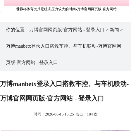
世界杯体育尤其是经济压力较大的时间-万博官网网页版·官方网站
你的位置：
万博官网网页版·官方网站 - 登录入口
>
新闻
>
万博manbetx登录入口搭救车控、与车机联动-万博官网网
页版·官方网站 - 登录入口
万博manbetx登录入口搭救车控、与车机联动-
万博官网网页版·官方网站 - 登录入口
时间：2026-06-15 15:25
点击：184 次