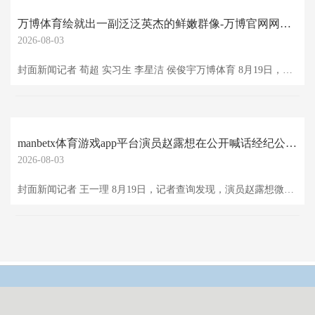
万博体育绘就出一副泛泛英杰的鲜嫩群像-万博官网网页版·官方网站 - 登录入口
2026-08-03
封面新闻记者 荀超 实习生 李星洁 侯俊宇万博体育 8月19日，由闻明剧作者高满堂携李立、汝盛、李洲编剧，臧溪川、赵阳握导，胡军、李乃文、陈靖可、袁姗姗、任彬、宋家腾领衔主演，蒋欣颠倒出演，林永健等特邀主演，倪大红、刘佩琦、艾丽娅、李洪涛等友情出演，李俊贤等主演的电视剧《归队》官宣定档，将于8月25日跟不雅众碰面。 剧照 《归队》以东北抗联十四年吃力抗战历程为布景，讨教了一支抗联小队历经惨烈战斗，与大部队、党组织失联，在日军层层围追切断下致队员纷繁失踪，历经吃力陡立、存一火纯熟从头采集，重返东
manbetx体育游戏app平台演员赵露想在公开喊话经纪公司未赢得复兴后-万博官网网页版·官方网站 - 登录入口
2026-08-03
封面新闻记者 王一理 8月19日，记者查询发现，演员赵露想微博账号已处于无法稽查情状。点进账号主页高傲：“该账号因用户自行苦求关闭，现已无法稽查。” 当宇宙午，赵露想身着孑然红衣，头戴红帽在另一个酬酢平台上开启了直播，并在直播中暗示：“太喜悦了，不可爱我的东说念主离我远少量。”而值得一提的是，赵露想在退出微博前一天，曾更换过微博头像。 赵露想此前曾更换微博头像 图据赵露想微博截图 日前，演员赵露想在公开喊话经纪公司未赢得复兴后，发长文控诉星河酷娱，立时激励庸俗关怀。尔后接连几日，赵露想齐在网上