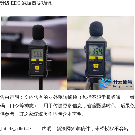
升级 EDC 减振器等功能。
告白声明：文内含有的对外跳转畅通（包括不限于超畅通、二维
码、口令等神志），用于传递更多信息，省俭甄选时代，后果仅
供参考，IT之家统统著作均包含本声明。
]article_adlist--> 声明：新浪网独家稿件，未经授权不容转