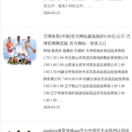
元/公斤，收支2.30元/公斤。 ......
2026-03-23
万博体育(中国)官方网站最低报价0.80元/公斤-万
博官网网页版·官方网站 - 登录入口
商场 最高价 最廉价 巨额价 天津碧城农居品批发商场
1.70 1.50 1.60 河北唐山市荷花坑商场斟酌处置有限公司
2.00 1.60 1.80 山西省太原市河西农居品有限公司 2.60
1.60 2.10 内蒙古呼和浩特市东瓦窑农副居品批发商场有
限牵累公司 7.00 6.00 6.60 内蒙古保全庄农居品批发商场
3.60 2.60 2.80 辽宁鞍山宁远农居品批发商场 2.00 1.80
1.90 辽宁阜新市瑞轩蔬菜农副居品详尽批发商场 2.00
1.40 1.60......
2026-03-23
manbetx体育游戏app平台中国可不会阻挡认同这