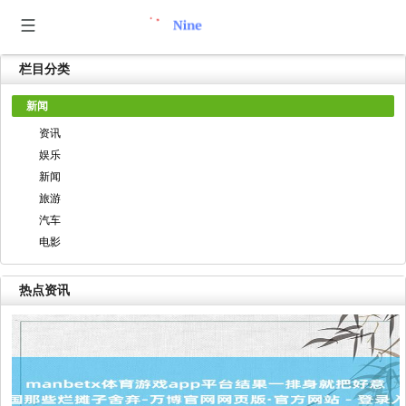
栏目分类
新闻
资讯
娱乐
新闻
旅游
汽车
电影
热点资讯