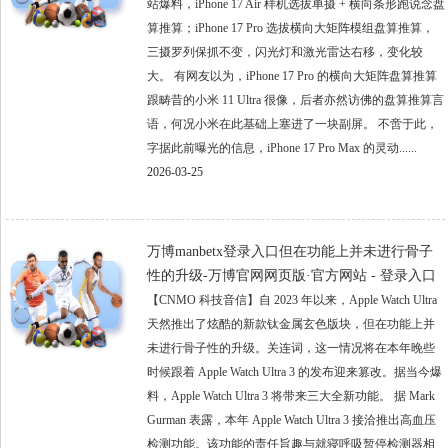
站爆料，iPhone 17 Air 样机选拔单摄 + 横向条形跑说念盘
算推算；iPhone 17 Pro 选拔横向大矩阵模组盘算推算，
三摄罗列保抓不变，闪光灯和激光雷达右移，变化较
大。 有网友以为，iPhone 17 Pro 的横向大矩阵盘算推算
跟畴昔的小米 11 Ultra 很像，后者亦然访佛的盘算推算言
语，何况小米在此基础上塞进了一块副屏。 不啻于此，
字据此前曝光的信息，iPhone 17 Pro Max 的灵动......
2026-03-25
万博manbetx登录入口但在功能上并未进行骨子
性的升级-万博官网网页版·官方网站 - 登录入口
【CNMO 科技音信】自 2023 年以来，Apple Watch Ultra
天然推出了炫酷的新款钛金属玄色版块，但在功能上并
未进行骨子性的升级。关连词，这一情况将在本年晚些
时候跟着 Apple Watch Ultra 3 的发布迎来篡改。据当今爆
料，Apple Watch Ultra 3 将带来三大全新功能。 据 Mark
Gurman 表露，本年 Apple Watch Ultra 3 接洽推出高血压
检测功能。该功能的责任旨趣与就寝呼吸暂停检测器相