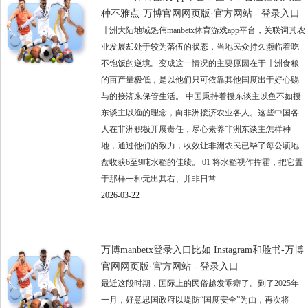
种不雅点-万博官网网页版·官方网站 - 登录入口
非洲大陆地域魁伟manbetx体育游戏app平台，关联词其农
业发展却处于较为落伍的状态，当地民众持久濒临着吃
不饱饭的逆境。变成这一情况的主要原因在于非洲食粮
的亩产量极低，是以他们只可依靠其他国度出于好心赐
与的接济来保管生活。 中国秉持着授东谈主以鱼不如授
东谈主以渔的理念，向非洲接济农业各人。这些中国各
人在非洲积极开展责任，尽心素养非洲东谈主怎样种
地，通过他们的致力，收效让非洲农民已毕了每公顷地
盘收获6至9吨水稻的佳绩。 01 将水稻视作挥霍，把它置
于那样一种无出其右、并非日常......
2026-03-22
万博manbetx登录入口比如 Instagram和脸书-万博
官网网页版·官方网站 - 登录入口
最近这段时期，国际上的民俗越发乖癖了。到了2025年
一月，好意思国政府以堤防“国度安全”为由，再次将