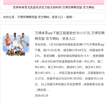
世界杯体育尤其是经济压力较大的时间-万博官网网页版·官方网站
你的位置：
万博官网网页版·官方网站 - 登录入口
>
新闻
>
万博体育app下载正股最新价为12.67元-万博官网
网页版·官方网站 - 登录入口
本站讯息，1月24日振华转债收盘高潮0.37%万博体育app
下载，报133.82元/张，成交额1258.64万元，转股溢价率
23%。 贵府清晰，振华转债信用级别为“AA”，债券期限
6年（本次刊行的可转债票面利率为第一年0.20%、第二
年0.40%、第三年0.80%、第四年1.50%、第五年1.80%、
第六年2.00%。），对应正股名振华股份，正股最新价为
12.67元，转股开动日为2025年1月20日，转股价为11.64
元。 以上实践为本站据公开信息整理，由智能算法生成
（网信算......
2026-03-26