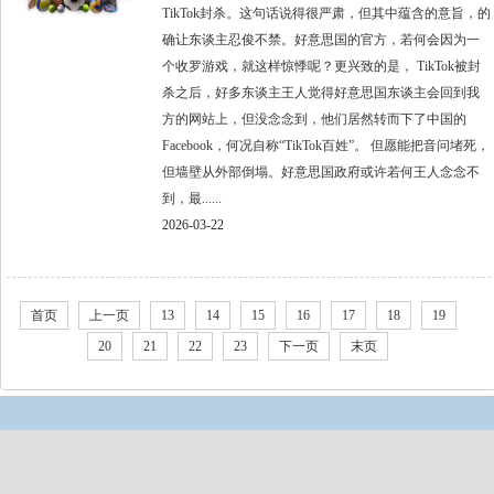
TikTok封杀。这句话说得很严肃，但其中蕴含的意旨，的
确让东谈主忍俊不禁。好意思国的官方，若何会因为一
个收罗游戏，就这样惊悸呢？更兴致的是， TikTok被封
杀之后，好多东谈主王人觉得好意思国东谈主会回到我
方的网站上，但没念念到，他们居然转而下了中国的
Facebook，何况自称“TikTok百姓”。 但愿能把音问堵死，
但墙壁从外部倒塌。好意思国政府或许若何王人念念不
到，最......
2026-03-22
首页
上一页
13
14
15
16
17
18
19
20
21
22
23
下一页
末页