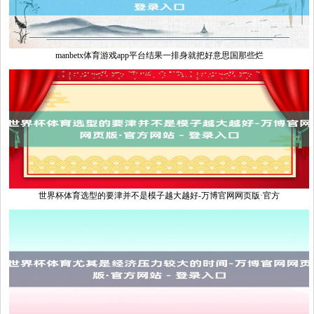
manbetx体育游戏app平台结果一排身就把好意思国那些烂
世界杯体育选型的要津并不是模子越大越好-万博官网网页版·官方