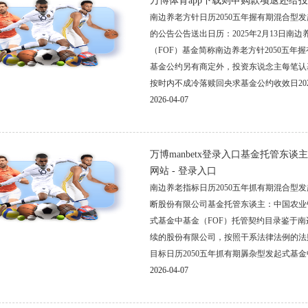
万博体育app下载则申购款项退还给投
南边养老方针日历2050五年握有期混合型
的公告公告送出日历：2025年2月13日南
（FOF）基金简称南边养老方针2050五年握
基金公约另有商定外，投资东说念主每笔认
按时内不成冷落赎回央求基金公约收效日2022年
2026-04-07
万博manbetx登录入口基金托管东
网站 - 登录入口
南边养老指标日历2050五年抓有期混合型
断股份有限公司基金托管东谈主：中国农业
式基金中基金（FOF）托管契约目录鉴于
续的股份有限公司，按照干系法律法例的法
目标日历2050五年抓有期羼杂型发起式基金中
2026-04-07