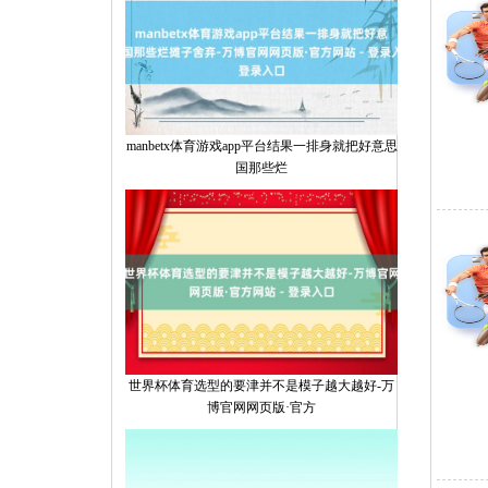
manbetx体育游戏app平台结果一排身就把好意思
国那些烂
世界杯体育选型的要津并不是模子越大越好-万
博官网网页版·官方