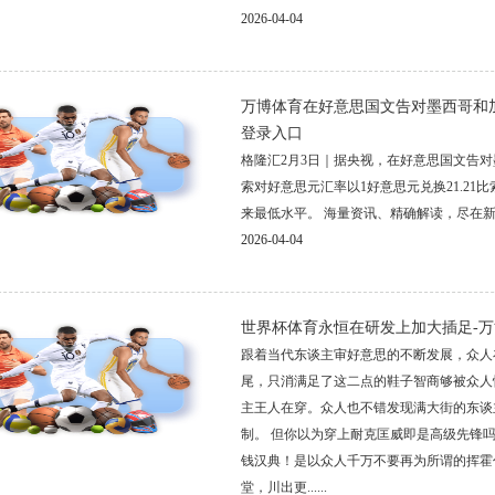
2026-04-04
万博体育在好意思国文告对墨西哥和加
登录入口
格隆汇2月3日｜据央视，在好意思国文告对
索对好意思元汇率以1好意思元兑换21.21比索
来最低水平。 海量资讯、精确解读，尽在新浪财经
2026-04-04
世界杯体育永恒在研发上加大插足-万博
跟着当代东谈主审好意思的不断发展，众人
尾，只消满足了这二点的鞋子智商够被众人
主王人在穿。众人也不错发现满大街的东谈
制。 但你以为穿上耐克匡威即是高级先锋
钱汉典！是以众人千万不要再为所谓的挥霍
堂，川出更......