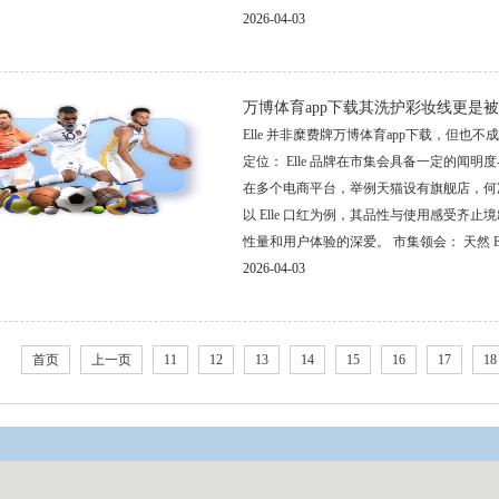
2026-04-03
万博体育app下载其洗护彩妆线更是被
Elle 并非糜费牌万博体育app下载，但也不
定位： Elle 品牌在市集会具备一定的闻
在多个电商平台，举例天猫设有旗舰店，何
以 Elle 口红为例，其品性与使用感受齐止
性量和用户体验的深爱。 市集领会： 天然 Elle .
2026-04-03
首页
上一页
11
12
13
14
15
16
17
18