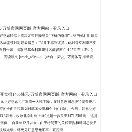
示-万博官网网页版·官方网站 - 登录入口
好意思联储上周决定暂停降息是“正确的选用”，这与他往时每每
达华盛顿时对记者暗意：“我并不感到诧异，此时督察利率不变
 日告示，将联邦基金利率研讨区间督察在 4.25% 至 4.5% 之
文 ]article_adlist--> （转自：吴说）万博体育 海量资
盘报1466韩元-万博官网网页版·官方网站 - 登录入口
韩元兑好意思元汇率周一大幅下降，在好意思国总统特朗普晓示
府的全面关税筹划对韩国经济和企业的影响。 今日，韩元兑好
3.3韩元，收敛北京时刻上昼9点进一步跌至1471.35韩元。 这是
来的最低值。 自前年12月以来，由于特朗普的关税警告和韩国总统尹
走弱，韩元兑好意思元汇率一直徬徨......