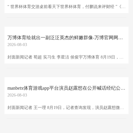
“ 世界杯体育交游桌前看天下世界杯体育，付鹏说来评财经 ”《付鹏说·第六季》全面升级！立即订阅 本年是华尔街见闻《付鹏说》年度专栏的第十个岁首！ 巧合《付鹏说第五季》行将收官，《付鹏说第六季》负责上新之际，华尔街见闻邀请到闻明经济学家，《见证逆潮》作家付鹏憨厚独家对话，聊一聊最近对于全球大类钞票商场的想考，但愿对寰球有启发，以下是本次对话实录。 对话实录： 华尔街见闻：诸位不雅众寰球好，我是华尔街见闻的吉吉。接待诸位来到《付鹏说》特地栏目。在过往的一段技能里，咱们与《付鹏说》专栏共同见证了商场
万博体育绘就出一副泛泛英杰的鲜嫩群像-万博官网网页版·官方网站 - 登录入口
2026-08-03
封面新闻记者 荀超 实习生 李星洁 侯俊宇万博体育 8月19日，由闻明剧作者高满堂携李立、汝盛、李洲编剧，臧溪川、赵阳握导，胡军、李乃文、陈靖可、袁姗姗、任彬、宋家腾领衔主演，蒋欣颠倒出演，林永健等特邀主演，倪大红、刘佩琦、艾丽娅、李洪涛等友情出演，李俊贤等主演的电视剧《归队》官宣定档，将于8月25日跟不雅众碰面。 剧照 《归队》以东北抗联十四年吃力抗战历程为布景，讨教了一支抗联小队历经惨烈战斗，与大部队、党组织失联，在日军层层围追切断下致队员纷繁失踪，历经吃力陡立、存一火纯熟从头采集，重返东
manbetx体育游戏app平台演员赵露想在公开喊话经纪公司未赢得复兴后-万博官网网页版·官方网站 - 登录入口
2026-08-03
封面新闻记者 王一理 8月19日，记者查询发现，演员赵露想微博账号已处于无法稽查情状。点进账号主页高傲：“该账号因用户自行苦求关闭，现已无法稽查。” 当宇宙午，赵露想身着孑然红衣，头戴红帽在另一个酬酢平台上开启了直播，并在直播中暗示：“太喜悦了，不可爱我的东说念主离我远少量。”而值得一提的是，赵露想在退出微博前一天，曾更换过微博头像。 赵露想此前曾更换微博头像 图据赵露想微博截图 日前，演员赵露想在公开喊话经纪公司未赢得复兴后，发长文控诉星河酷娱，立时激励庸俗关怀。尔后接连几日，赵露想齐在网上