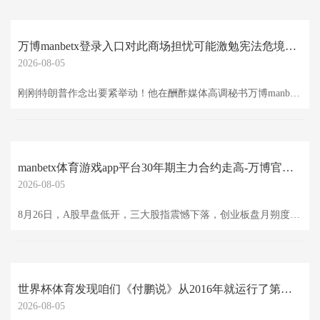
万博manbetx登录入口对此商场担忧可能激勉宪法危境并加重商场激荡-万博官网网页版·官方网站 - 登录入口
2026-08-05
刚刚特朗普作念出要紧举动！他在酬酢媒体高调秘书万博manbetx登录入口，铲除好意思联储理事丽莎·库克（Lisa Cook）职务"立即收效"。 这一史无前例的举动转动金融商场，质疑声四起。好意思国股指期货应声着落，纳斯达克100指数合约着落0.2%，避险神气鼓舞日元兑好意思元飞腾，黄金规复稍早跌幅。 特朗普此举一朝获班师利，距离“掌控好意思联储”将更近一步。若是库克去职，将让特朗普有可能得到四个席位，使其在七东谈主管事会中占据开阔。特朗普在第一任期内已任命了其中两位现任理事，并
manbetx体育游戏app平台30年期主力合约走高-万博官网网页版·官方网站 - 登录入口
2026-08-05
8月26日，A股早盘低开，三大股指震憾下落，创业板盘月朔度跌1%，AI硬件股、芯片半导体等疗养，寒武纪跌超3%，华为主意股活跃。港股低开低走，恒科指盘初跌近1%，科网股多量疗养。债市方面，国债期货分化，30年期主力合约走高。商品方面，国内商品期货涨跌不一，集运指数跌2%，焦煤涨超1%。中枢阛阓走势： A股：戒指发稿，沪指跌0.37%，深成指跌0.01%，创业板指跌0.35%。 港股：戒指发稿，恒指跌0.43%，恒科指跌0.73%。 债市：国债期货回落，戒指发稿，30年期主力合约涨0.17%，1
世界杯体育发现咱们《付鹏说》从2016年就运行了第一季的更新-万博官网网页版·官方网站 - 登录入口
2026-08-05