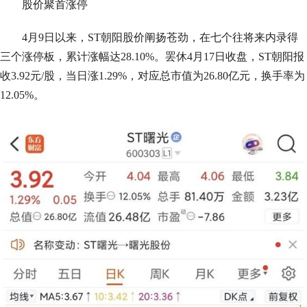
股价聚首涨停
4月9日以来，ST朝阳股价阐扬苍劲，在七个往将来内录得
三个涨停板，累计涨幅达28.10%。罢休4月17日收盘，ST朝阳报
收3.92元/股，当日涨1.29%，对应总市值为26.80亿元，换手率为
12.05%。