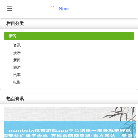
栏目分类
新闻
资讯
娱乐
新闻
旅游
汽车
电影
热点资讯