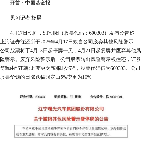
开首：中国基金报
见习记者 杨晨
4月17日晚间，ST朝阳（股票代码：600303）发布公告称，
上海证券往还所于2025年4月17日欢喜公司废弃其他风险警示，
公司股票将于4月18日起停牌一天，4月21日起复牌并废弃其他风
险警示。废弃风险警示后，公司股票转出风险警示板往还，证券
简称由“ST朝阳”变更为“朝阳股份”，股票代码仍为600303。公司
股票价钱的日涨跌幅限定由5%变更为10%。