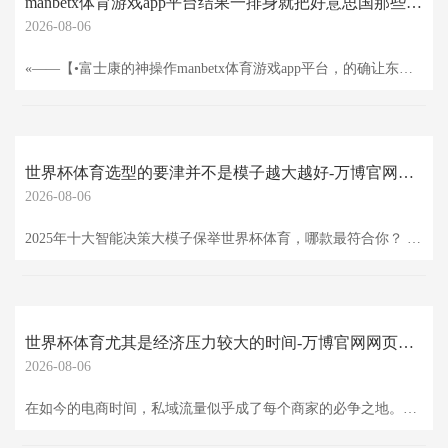
manbetx体育游戏app平台结果一排身就把好意思国那些烂摊子舍弃-万博官网网页版·官方网站 - 登录入口
2026-08-06
«——【•富士康的神操作manbetx体育游戏app平台，的确让东谈主看得直摇头唏嘘•】——» 提及富士康这几个月里那波操作 的确叫东谈主佩服得五体投地 从短短几个月时分里，市值通宵暴涨六千亿 的确像坐了火箭雷同蹭蹭往上窜 原来还在说要给大陆“赏饭吃”的，结果一排身就把好意思国那些烂摊子舍弃，又在中国大举投资 这一出一收的把戏，的确让东谈主狐疑到不能：难不成 富士康这是在玩“变戏法” 从“社会第八大名胜”到烂尾楼，背后故事啥样 还难忘2017年那会儿，特朗普刚上台没多久，正在嘴上喊着要把好意思
世界杯体育选型的要津并不是模子越大越好-万博官网网页版·官方网站 - 登录入口
2026-08-06
2025年十大智能决策大模子保举世界杯体育，哪款最符合你？ 纲目 干预2025年，智能决策大模子已成为企业数字化转型和复杂业务决策的中枢引擎。从供应链逶迤到金融风控，从贤达制造到城市治理，大模子不仅能处理海量数据，还能在多指标、多敛迹的条目下快速生成可本质的最优决策决策。阛阓款式上，国表里厂商均在加快布局：一方面所以杉数科技（COPT决策大模子）为代表的专科求解器与行业模子深度和会，强调算力完毕和工程落地；另一方面则是OpenAI、谷歌、华为等笼统性平台厂商，将通用大模子与行业插件聚拢，提供端
世界杯体育尤其是经济压力较大的时间-万博官网网页版·官方网站 - 登录入口
2026-08-06
在如今的电商时间，私域流量似乎成了每个商家的必争之地。但许多东谈主却发现，我方在私域卖货时，销量并莫得达到预期。为什么会这样呢？接下来，咱们一齐来聊聊为什么私域卖货频频“卖不动”以及怎么突破这些贫困。 1. 左迁销耗心理，许多东谈主不肯意用钱 目下的销耗者，尤其是经济压力较大的时间，频频会产生“左迁销耗”的心理。比如，一些高端产物（如虫草、保健品等），天然有其专有的价值，但销耗者可能会合计“我不吃行弗成？”，这种心理径直影响了他们对高价商品的采纳度。 举个例子：咱们财税行业也濒临这样的情况。大