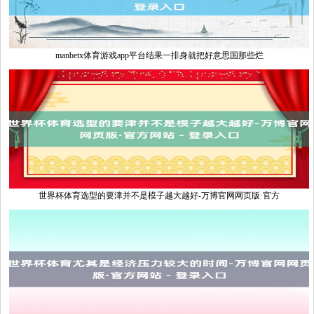
manbetx体育游戏app平台结果一排身就把好意思国那些烂
世界杯体育选型的要津并不是模子越大越好-万博官网网页版·官方