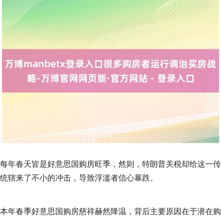
每年春天皆是好意思国购房旺季，然则，特朗普关税却给这一传
统辖来了不小的冲击，导致浮滥者信心暴跌。
本年春季好意思国购房慈祥赫然降温，背后主要原因在于潜在购