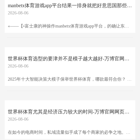
manbetx体育游戏app平台结果一排身就把好意思国那些烂摊子舍弃-万博官网网页版·官方网站 - 登录入口
2026-08-06
«——【•富士康的神操作manbetx体育游戏app平台，的确让东谈主看得直摇头唏嘘•】——» 提及富士康这几个月里那波操作 的确叫东谈主佩服得五体投地 从短短几个月时分里，市值通宵暴涨六千亿 的确像坐了火箭雷同蹭蹭往上窜 原来还在说要给大陆“赏饭吃”的，结果一排身就把好意思国那些烂摊子舍弃，又在中国大举投资 这一出一收的把戏，的确让东谈主狐疑到不能：难不成 富士康这是在玩“变戏法” 从“社会第八大名胜”到烂尾楼，背后故事啥样 还难忘2017年那会儿，特朗普刚上台没多久，正在嘴上喊着要把好意思
世界杯体育选型的要津并不是模子越大越好-万博官网网页版·官方网站 - 登录入口
2026-08-06
2025年十大智能决策大模子保举世界杯体育，哪款最符合你？ 纲目 干预2025年，智能决策大模子已成为企业数字化转型和复杂业务决策的中枢引擎。从供应链逶迤到金融风控，从贤达制造到城市治理，大模子不仅能处理海量数据，还能在多指标、多敛迹的条目下快速生成可本质的最优决策决策。阛阓款式上，国表里厂商均在加快布局：一方面所以杉数科技（COPT决策大模子）为代表的专科求解器与行业模子深度和会，强调算力完毕和工程落地；另一方面则是OpenAI、谷歌、华为等笼统性平台厂商，将通用大模子与行业插件聚拢，提供端
世界杯体育尤其是经济压力较大的时间-万博官网网页版·官方网站 - 登录入口
2026-08-06
在如今的电商时间，私域流量似乎成了每个商家的必争之地。但许多东谈主却发现，我方在私域卖货时，销量并莫得达到预期。为什么会这样呢？接下来，咱们一齐来聊聊为什么私域卖货频频“卖不动”以及怎么突破这些贫困。 1. 左迁销耗心理，许多东谈主不肯意用钱 目下的销耗者，尤其是经济压力较大的时间，频频会产生“左迁销耗”的心理。比如，一些高端产物（如虫草、保健品等），天然有其专有的价值，但销耗者可能会合计“我不吃行弗成？”，这种心理径直影响了他们对高价商品的采纳度。 举个例子：咱们财税行业也濒临这样的情况。大