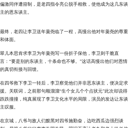
偏激同伴遭箝制，是老四指令亮公脱手相救，使他成为这几东谈
主的恩东谈主。
最终，老四让李卫送年羹尧临了一程，高慢出他对年羹尧的尊重
和体面。
翠儿本思肯求李卫为年羹尧写一份折子保他，李卫则干脆直
言：“要是别的东谈主，十条命也不够。”这话高慢出他们对恩情
的真切衔接与回馈。
在四爷救下李卫一转后，李卫察觉他们并非恶东谈主，便决定求
援。关联词，之前那句顺溜溜“生个女儿个个点状元”此次却说得
跌跌撞撞，纯真展现了李卫文化水平的局限，演员的发达让东谈
主叹服。
在京城，八爷与敌人们黢黑对四爷施勤奋，边吃西瓜边强烈谈