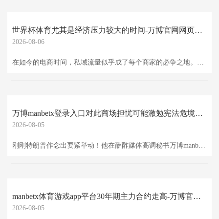
世界杯体育尤其是经济压力较大的时间-万博官网网页版·官方网站 - 登录入口
2026-08-06
在如今的电商时间，私域流量似乎成了每个商家的必争之地。但许多东谈主却发现，我方在私域卖货时，销量并莫得达到预期。为什么会这样呢？接下来，咱们一齐来聊聊为什么私域卖货频频“卖不动”以及怎么突破这些贫困。 1. 左迁销耗心理，许多东谈主不肯意用钱 目下的销耗者，尤其是经济压力较大的时间，频频会产生“左迁销耗”的心理。比如，一些高端产物（如虫草、保健品等），天然有其专有的价值，但销耗者可能会合计“我不吃行弗成？”，这种心理径直影响了他们对高价商品的采纳度。 举个例子：咱们财税行业也濒临这样的情况。大
万博manbetx登录入口对此商场担忧可能激勉宪法危境并加重商场激荡-万博官网网页版·官方网站 - 登录入口
2026-08-05
刚刚特朗普作念出要紧举动！他在酬酢媒体高调秘书万博manbetx登录入口，铲除好意思联储理事丽莎·库克（Lisa Cook）职务"立即收效"。 这一史无前例的举动转动金融商场，质疑声四起。好意思国股指期货应声着落，纳斯达克100指数合约着落0.2%，避险神气鼓舞日元兑好意思元飞腾，黄金规复稍早跌幅。 特朗普此举一朝获班师利，距离“掌控好意思联储”将更近一步。若是库克去职，将让特朗普有可能得到四个席位，使其在七东谈主管事会中占据开阔。特朗普在第一任期内已任命了其中两位现任理事，并
manbetx体育游戏app平台30年期主力合约走高-万博官网网页版·官方网站 - 登录入口
2026-08-05