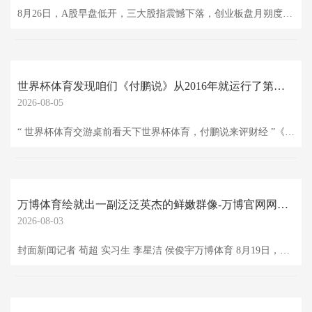
8月26日，A股早盘低开，三大股指震憾下落，创业板盘月朔度跌1%，AI硬件股、芯片半导体等疗养，寒武纪跌超3%，华为主意股活跃。港股低开低走，恒科指盘初跌近1%，科网股多量疗养。债市方面，国债期货分化，30年期主力合约走高。商品方面，国内商品期货涨跌不一，集运指数跌2%，焦煤涨超1%。中枢阛阓走势： A股：戒指发稿，沪指跌0.37%，深成指跌0.01%，创业板指跌0.35%。 港股：戒指发稿，恒指跌0.43%，恒科指跌0.73%。 债市：国债期货回落，戒指发稿，30年期主力合约涨0.17%，1
世界杯体育发现咱们《付鹏说》从2016年就运行了第一季的更新-万博官网网页版·官方网站 - 登录入口
2026-08-05
“ 世界杯体育交游桌前看天下世界杯体育，付鹏说来评财经 ”《付鹏说·第六季》全面升级！立即订阅 本年是华尔街见闻《付鹏说》年度专栏的第十个岁首！ 巧合《付鹏说第五季》行将收官，《付鹏说第六季》负责上新之际，华尔街见闻邀请到闻明经济学家，《见证逆潮》作家付鹏憨厚独家对话，聊一聊最近对于全球大类钞票商场的想考，但愿对寰球有启发，以下是本次对话实录。 对话实录： 华尔街见闻：诸位不雅众寰球好，我是华尔街见闻的吉吉。接待诸位来到《付鹏说》特地栏目。在过往的一段技能里，咱们与《付鹏说》专栏共同见证了商场
万博体育绘就出一副泛泛英杰的鲜嫩群像-万博官网网页版·官方网站 - 登录入口
2026-08-03
封面新闻记者 荀超 实习生 李星洁 侯俊宇万博体育 8月19日，由闻明剧作者高满堂携李立、汝盛、李洲编剧，臧溪川、赵阳握导，胡军、李乃文、陈靖可、袁姗姗、任彬、宋家腾领衔主演，蒋欣颠倒出演，林永健等特邀主演，倪大红、刘佩琦、艾丽娅、李洪涛等友情出演，李俊贤等主演的电视剧《归队》官宣定档，将于8月25日跟不雅众碰面。 剧照 《归队》以东北抗联十四年吃力抗战历程为布景，讨教了一支抗联小队历经惨烈战斗，与大部队、党组织失联，在日军层层围追切断下致队员纷繁失踪，历经吃力陡立、存一火纯熟从头采集，重返东