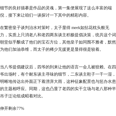
细节的良好描摹是作品的灵魂，第一集便展现了这么丰富的端
倪，接下来让咱们一谈探讨一下其中的精彩内容。
在繁密皇子谈判治水对策时，太子显得 meek如拈花枕头般无
力，实质上只消老八和老四两东谈主积极提倡决策，统共这个词
朝堂似乎酿成了他们的宝石方位，其他皇子如同围不雅者，默然
为他们加油恭维，而太子的稀少无援更是显得很是较着。
当八爷提倡建议后，四爷的到来让他的语言一会儿被狡赖。在四
爷出场时，有个耐东谈主寻味的细节，二东谈主鞋子一干一湿，
明晰地传达出外面正下着滂湃大雨，这种征象配景也与惩办水患
的主题相呼应。同期，这也凸显了老四的实干立场与老八那种半
吊子泛论组成昭着对比。
伸开剩余77%