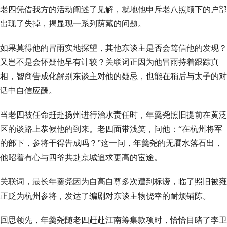
老四凭借我方的活动阐述了见解，就地他申斥老八照顾下的户部
出现了失掉，揭显现一系列荫藏的问题。
如果莫得他的冒雨实地探望，其他东谈主是否会笃信他的发现？
又岂不是会怀疑他早有计较？关联词正因为他冒雨持着跟踪真
相，智商告成化解别东谈主对他的疑忌，也能在稍后与太子的对
话中自信应酬。
当老四被任命赶赴扬州进行治水责任时，年羹尧照旧提前在黄泛
区的谈路上恭候他的到来。老四面带浅笑，问他：“在杭州将军
的部下，参将干得告成吗？”这一问，年羹尧的无餍水落石出，
他昭着有心与四爷共赴京城追求更高的宦途。
关联词，最长年羹尧因为自高自尊多次遭到标谤，临了照旧被雍
正贬为杭州参将，发达了编剧对东谈主物侥幸的耐烦铺陈。
回思领先，年羹尧随老四赶赴江南筹集款项时，恰恰目睹了李卫