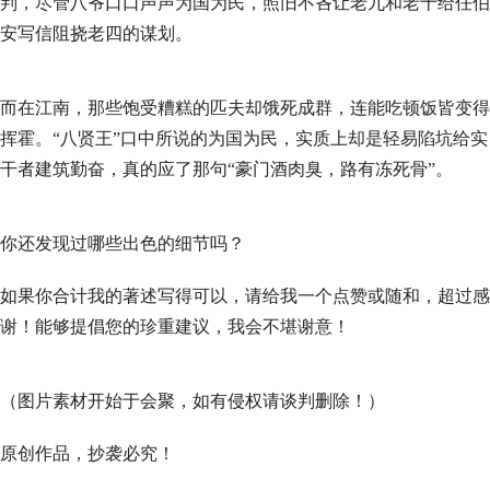
判，尽管八爷口口声声为国为民，照旧不吝让老九和老十给任伯
安写信阻挠老四的谋划。
而在江南，那些饱受糟糕的匹夫却饿死成群，连能吃顿饭皆变得
挥霍。“八贤王”口中所说的为国为民，实质上却是轻易陷坑给实
干者建筑勤奋，真的应了那句“豪门酒肉臭，路有冻死骨”。
你还发现过哪些出色的细节吗？
如果你合计我的著述写得可以，请给我一个点赞或随和，超过感
谢！能够提倡您的珍重建议，我会不堪谢意！
（图片素材开始于会聚，如有侵权请谈判删除！）
原创作品，抄袭必究！