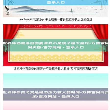
manbetx体育游戏app平台结果一排身就把好意思国那些烂
世界杯体育选型的要津并不是模子越大越好-万博官网网页版·官方