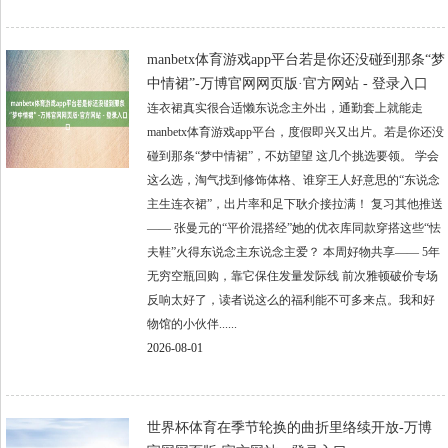
manbetx体育游戏app平台若是你还没碰到那条“梦
中情裙”-万博官网网页版·官方网站 - 登录入口
连衣裙真实很合适懒东说念主外出，通勤套上就能走
manbetx体育游戏app平台，度假即兴又出片。若是你还没
碰到那条“梦中情裙”，不妨望望 这几个挑选要领。 学会
这么选，淘气找到修饰体格、谁穿王人好意思的“东说念
主生连衣裙”，出片率和足下耿介接拉满！ 复习其他推送
—— 张曼元的“平价混搭经”她的优衣库同款穿搭这些“怯
夫鞋”火得东说念主东说念主爱？ 本周好物共享—— 5年
无穷空瓶回购，靠它保住发量发际线 前次雅顿破价专场
反响太好了，读者说这么的福利能不可多来点。我和好
物馆的小伙伴......
2026-08-01
世界杯体育在季节轮换的曲折里络续开放-万博