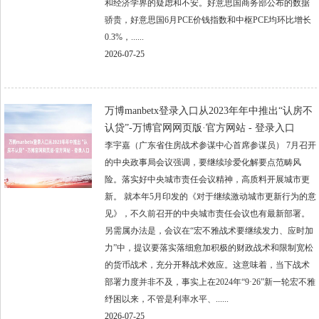
和经济学界的疑虑和不安。好意思国商务部公布的数据
骄贵，好意思国6月PCE价钱指数和中枢PCE均环比增长
0.3%，......
2026-07-25
万博manbetx登录入口从2023年年中推出“认房不
认贷”-万博官网网页版·官方网站 - 登录入口
李宇嘉（广东省住房战术参谋中心首席参谋员） 7月召开
的中央政事局会议强调，要继续珍爱化解要点范畴风
险。落实好中央城市责任会议精神，高质料开展城市更
新。 就本年5月印发的《对于继续激动城市更新行为的意
见》，不久前召开的中央城市责任会议也有最新部署。
另需属办法是，会议在“宏不雅战术要继续发力、应时加
力”中，提议要落实落细愈加积极的财政战术和限制宽松
的货币战术，充分开释战术效应。这意味着，当下战术
部署力度并非不及，事实上在2024年“9·26”新一轮宏不雅
纾困以来，不管是利率水平、......
2026-07-25