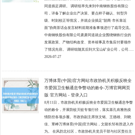
同道插足调研。 调研组率先来到中南钢铁股份有限公
司，详备了解企业出产决策、要点样子确认、转型升
级、时刻校正等情况，并就企业插足“韶商·市长靠近
面”协商茶话会发言材料前期准备事项进行了疏导交流。
中南钢铁股份有限公司肃肃同道就企业围绕钢铁行业的
发展政策、产物结构改变、资本竣事及市集应付要领作
了情况先容。 调研组随其后到大宝山矿业公司，公司......
2026-07-27
万博体育(中国)官方网站市政协机关积极反映全
市爱国卫生畅通息争瞥动的敕令-万博官网网页
版·官方网站 - 登录入口
8月11日，市政协机关积极反映全市爱国卫生畅通息争瞥
动的敕令，开展防蚊灭蚊专项行径，落实基孔肯雅热疫
情防控各项步履。市政协副主席张文铭、王德雄、刘晓
佳、覃峥万博体育(中国)官方网站，文牍长邹有胜进入作
为。 在风韵北社区，市政协机关党员干部与社区责任主