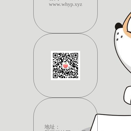
www.whyp.xyz
地址：