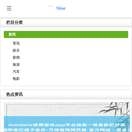
栏目分类
新闻
资讯
娱乐
新闻
旅游
汽车
电影
热点资讯