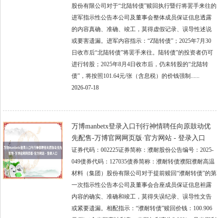
股份有限公司对于“北陆转债”赎回执行暨行将罢手来往的
进军指示性公告本公司及董事会整体成员保证信息透露
的内容真确、准确、竣工，莫得虚假记录、误导性述说
或要害遗漏。进军内容指示：“Z陆转债”；2025年7月30
日收市后“北陆转债”将罢手来往。陆转债”的投资者仍可
进行转股；2025年8月4日收市后，仍未转股的“北陆转
债”，将按照101.64元/张（含息税）的价钱强制......
2026-07-18
万博manbetx登录入口刊行神情聘任向原鼓动优
先配售-万博官网网页版·官方网站 - 登录入口
证券代码：002225证券简称：濮耐股份公告编号：2025-
049债券代码：127035债券简称：濮耐转债濮阳濮耐高温
材料（集团）股份有限公司对于提前赎回“濮耐转债”的第
一次指示性公告本公司及董事会合座成员保证信息袒露
内容的确实、准确和竣工，莫得失误纪录、误导性文告
或紧要遗漏。相配指示：“濮耐转债”赎回价钱：100.906