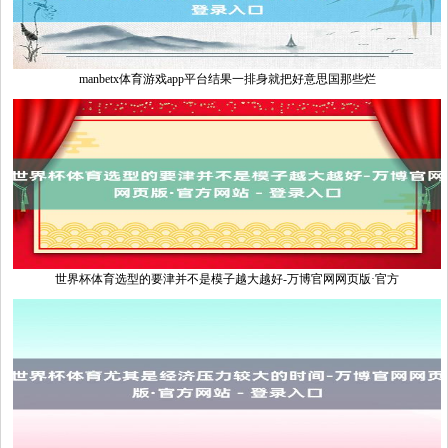
manbetx体育游戏app平台结果一排身就把好意思国那些烂
世界杯体育选型的要津并不是模子越大越好-万博官网网页版·官方