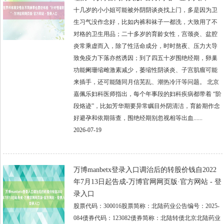
十几岁的小小姐可能被外阴阴谈炎找上门，多是因为卫
生习气没作念好，比如内裤和袜子一都洗，大致用了不
对格的卫生用品；二十多岁的育龄女性，宫颈炎、盆腔
炎常乘虚而入，除了性活命成分，时时熬夜、压力大导
致免疫力下落亦然诱因；到了四五十岁围绝经期，卵巢
功能阑珊缩雌激素减少，萎缩性阴谈炎、子宫肌瘤可能
来插手，还可能随同月信芜乱、潮热冷汗等问题。 北京
嘉佩乐妇科医师指出，每个年事段的妇科疾病都带着 “阶
段烙迹”，比如芳华期要异常瞩目外阴清洁，育龄期作念
好避孕和依期筛查，围绝经期别忽视相等出血......
2026-07-19
万博manbetx登录入口调治后的转股价钱自2022
年7月13日起告成-万博官网网页版·官方网站 - 登
录入口
股票代码：300016股票简称：北陆药业公告编号：2025-
084债券代码：123082债券简称：北陆转债北京北陆药业