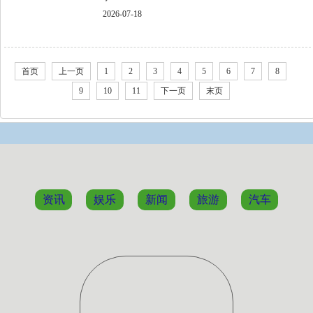
2026-07-18
首页
上一页
1
2
3
4
5
6
7
8
9
10
11
下一页
末页
资讯
娱乐
新闻
旅游
汽车