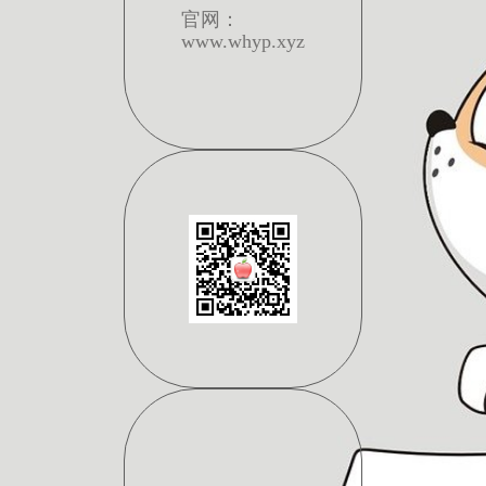
官网：
www.whyp.xyz